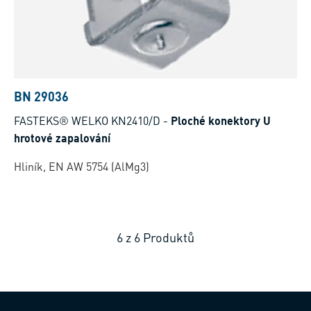
BN 29036
FASTEKS® WELKO KN2410/D
-
Ploché konektory U
hrotové zapalování
Hliník, EN AW 5754 (AlMg3)
6
z
6
Produktů