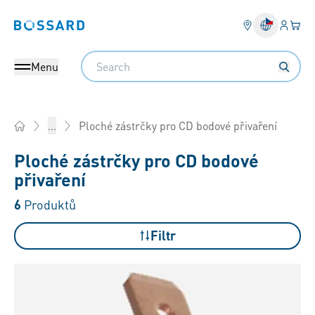
Přihlás
Váš k
Bossard homepage
Search
Menu
Ploché zástrčky pro CD bodové přivaření
...
Home
Ploché zástrčky pro CD bodové
přivaření
6
Produktů
Filtr