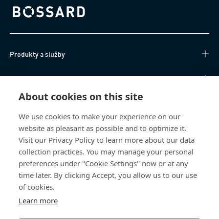
Bossard homepage
Produkty a služby
Technické informace
About cookies on this site
Užitečné odkazy
We use cookies to make your experience on our
website as pleasant as possible and to optimize it.
O nás
Visit our Privacy Policy to learn more about our data
collection practices. You may manage your personal
Bossard Česká republika
preferences under "Cookie Settings" now or at any
Tuřanka 1519/115a
time later. By clicking Accept, you allow us to our use
627 00 Brno
of cookies.
Česká republika
Learn more