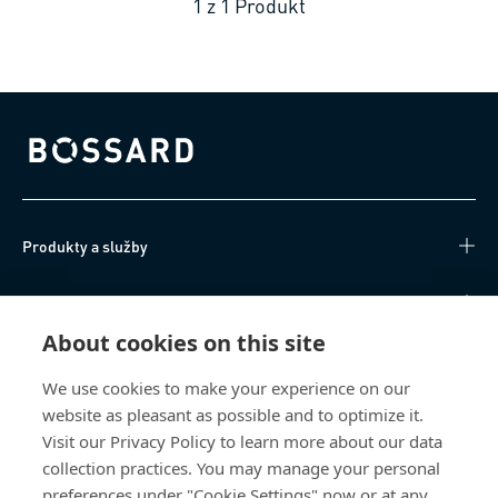
1
z
1
Produkt
Bossard homepage
Produkty a služby
Technické informace
About cookies on this site
Užitečné odkazy
We use cookies to make your experience on our
website as pleasant as possible and to optimize it.
O nás
Visit our Privacy Policy to learn more about our data
collection practices. You may manage your personal
Bossard Česká republika
preferences under "Cookie Settings" now or at any