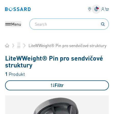
Přihlás
Váš k
Bossard homepage
Search
Menu
LiteWWeight® Pin pro sendvičové struktury
...
Home
LiteWWeight® Pin pro sendvičové
struktury
1
Produkt
Filtr