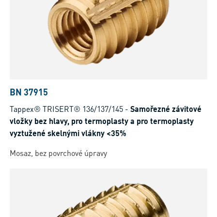
BN 37915
Tappex® TRISERT® 136/137/145
-
Samořezné závitové
vložky bez hlavy, pro termoplasty a pro termoplasty
vyztužené skelnými vlákny <35%
Mosaz, bez povrchové úpravy