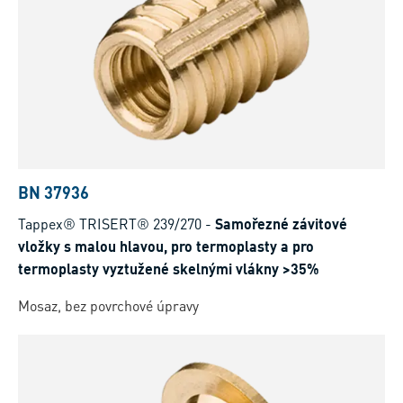
BN 37936
Tappex® TRISERT® 239/270
-
Samořezné závitové
vložky s malou hlavou, pro termoplasty a pro
termoplasty vyztužené skelnými vlákny >35%
Mosaz, bez povrchové úpravy