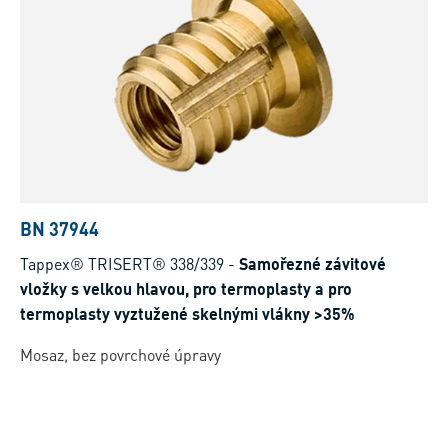
BN 37944
Tappex® TRISERT® 338/339
-
Samořezné závitové
vložky s velkou hlavou, pro termoplasty a pro
termoplasty vyztužené skelnými vlákny >35%
Mosaz, bez povrchové úpravy