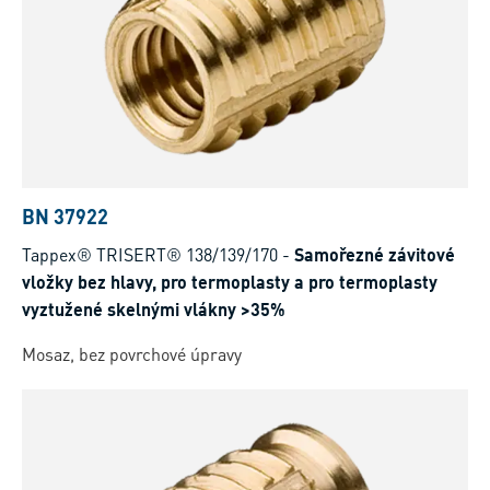
BN 37922
Tappex® TRISERT® 138/139/170
-
Samořezné závitové
vložky bez hlavy, pro termoplasty a pro termoplasty
vyztužené skelnými vlákny >35%
Mosaz, bez povrchové úpravy