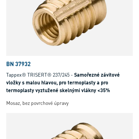
BN 37932
Tappex® TRISERT® 237/245
-
Samořezné závitové
vložky s malou hlavou, pro termoplasty a pro
termoplasty vyztužené skelnými vlákny <35%
Mosaz, bez povrchové úpravy