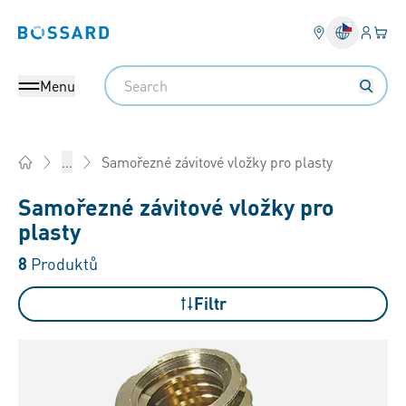
Přihlás
Váš k
Bossard homepage
Search
Menu
Samořezné závitové vložky pro plasty
...
Home
Samořezné závitové vložky pro
plasty
8
Produktů
Filtr