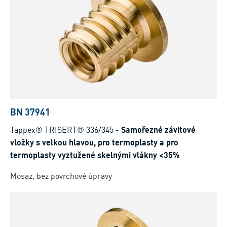
BN 37941
Tappex® TRISERT® 336/345
-
Samořezné závitové
vložky s velkou hlavou, pro termoplasty a pro
termoplasty vyztužené skelnými vlákny <35%
Mosaz, bez povrchové úpravy