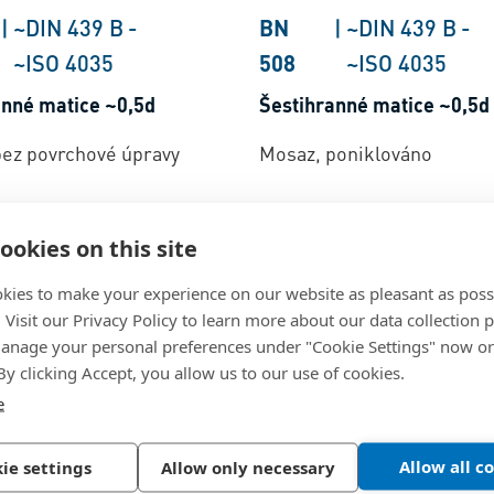
|
~DIN 439 B
-
BN
|
~DIN 439 B
-
~ISO 4035
508
~ISO 4035
anné matice ~0,5d
Šestihranné matice ~0,5d
bez povrchové úpravy
Mosaz, poniklováno
ookies on this site
kies to make your experience on our website as pleasant as poss
. Visit our Privacy Policy to learn more about our data collection p
nage your personal preferences under "Cookie Settings" now or
 By clicking Accept, you allow us to our use of cookies.
e
|
DIN 439 B
-
BN
|
DIN 439 B
-
Allow all c
ie settings
Allow only necessary