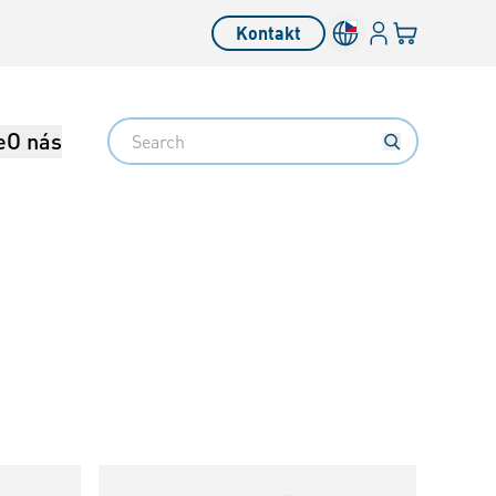
Přihlásit se
Váš košík
Kontakt
Search
e
O nás