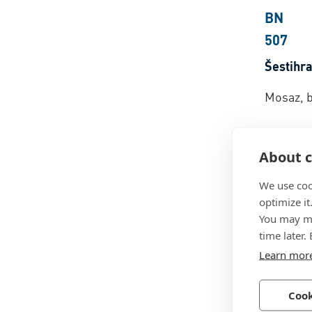
BN
507
Šestihr
Mosaz, 
About c
We use coo
optimize it
You may ma
time later.
Learn mor
BN
Cook