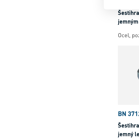
1207
Šestihr
jemným 
Ocel, p
BN 371
Šestihr
jemný le