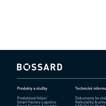
Bossard homepage
Produkty a služby
Technické inform
Produktová řešení
Dokumenty ke sta
Smart Factory Logistics
Kalkulačky & přev
Smart Factory Assembly
CAD Online Portál