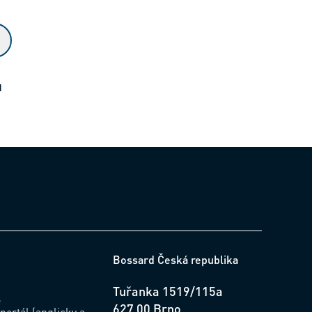
ů
Bossard Česká republika
Tuřanka 1519/115a
e
627 00 Brno
portál (anglicky a