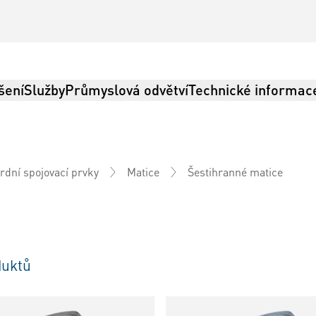
šení
Služby
Průmyslová odvětví
Technické informac
Šestihranné matice
rdní spojovací prvky
Matice
uktů