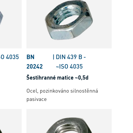
SO 4035
BN
|
DIN 439 B
-
20242
~ISO 4035
Šestihranné matice ~0,5d
Ocel, pozinkováno silnostěnná
pasivace