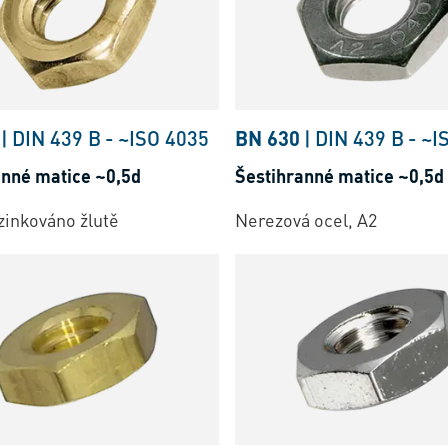
|
DIN 439 B
-
~ISO 4035
BN 630
|
DIN 439 B
-
~I
anné matice ~0,5d
Šestihranné matice ~0,5d
zinkováno žlutě
Nerezová ocel, A2