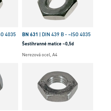
SO 4035
BN 631
|
DIN 439 B
-
~ISO 4035
Šestihranné matice ~0,5d
Nerezová ocel, A4