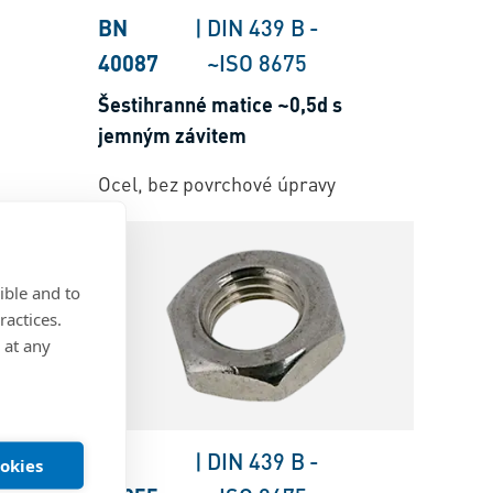
BN
|
DIN 439 B
-
40087
~ISO 8675
Šestihranné matice ~0,5d s
jemným závitem
Ocel, bez povrchové úpravy
ible and to
ractices.
 at any
BN
|
DIN 439 B
-
ookies