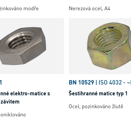
ozinkováno modře
Nerezová ocel, A4
1
BN 10529
|
ISO 4032
-
~
anné elektro-matice s
Šestihranné matice typ 1
závitem
Ocel, pozinkováno žlutě
poniklováno