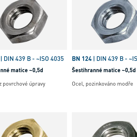
|
DIN 439 B
-
~ISO 4035
BN 124
|
DIN 439 B
-
~I
anné matice ~0,5d
Šestihranné matice ~0,5d
z povrchové úpravy
Ocel, pozinkováno modře