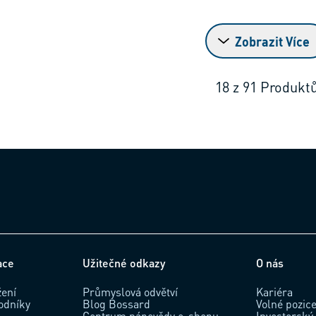
Zobrazit Více
18
z
91
Produkt
ace
Užitečné odkazy
O nás
žení
Průmyslová odvětví
Kariéra
odníky
Blog Bossard
Volné pozic
Centrum nápovědy e-shopu
Investorský 