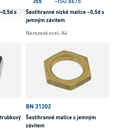
33055
~ISO 8675
~0,5d s
Šestihranné nízké matice ~0,5d s
jemným závitem
Nerezová ocel, A4
BN 31202
 trubkový
Šestihranné matice s jemným
závitem