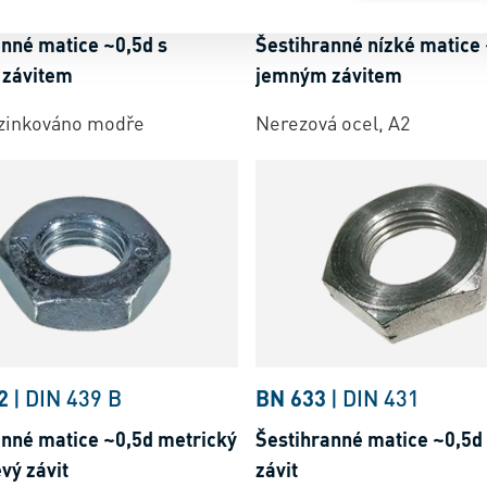
~ISO 8675
20015
~ISO 8675
anné matice ~0,5d s
Šestihranné nízké matice 
závitem
jemným závitem
ozinkováno modře
Nerezová ocel, A2
2
|
DIN 439 B
BN 633
|
DIN 431
anné matice ~0,5d metrický
Šestihranné matice ~0,5d
vý závit
závit