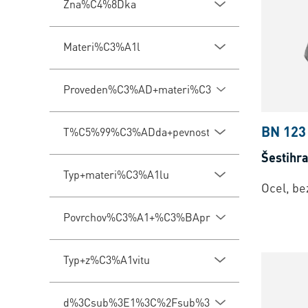
Zna%C4%8Dka
Materi%C3%A1l
Proveden%C3%AD+materi%C3%A1lu
BN 123
T%C5%99%C3%ADda+pevnosti
Šestihr
Typ+materi%C3%A1lu
Ocel, be
Povrchov%C3%A1+%C3%BAprava
Typ+z%C3%A1vitu
d%3Csub%3E1%3C%2Fsub%3E