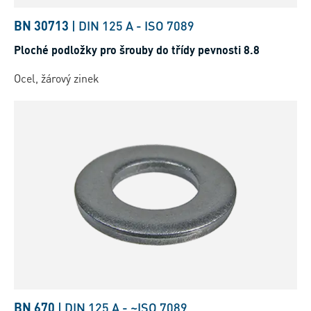
BN 30713
|
DIN 125 A
-
ISO 7089
Ploché podložky pro šrouby do třídy pevnosti 8.8
Ocel, žárový zinek
BN 670
|
DIN 125 A
-
~ISO 7089