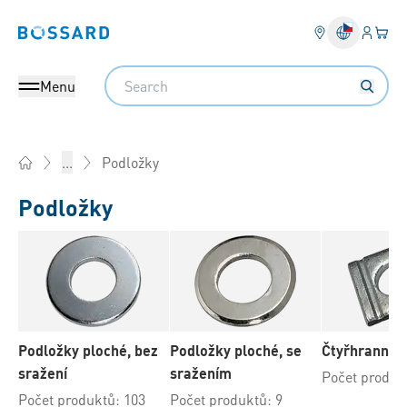
Přihlás
Váš k
Bossard homepage
Search
Menu
Podložky
...
Home
Podložky
Podložky ploché, bez
Podložky ploché, se
Čtyřhranné 
sražení
sražením
Počet produk
Počet produktů: 103
Počet produktů: 9