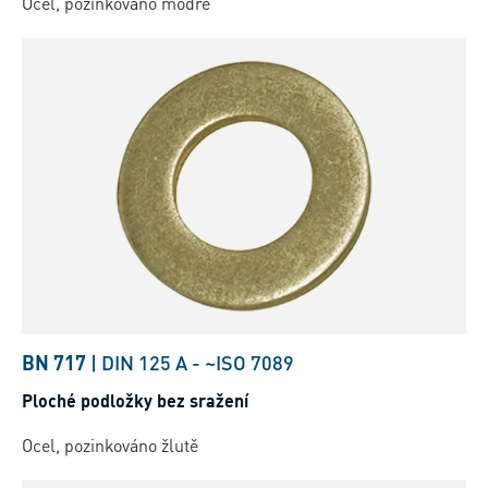
Ocel, pozinkováno modře
BN 717
|
DIN 125 A
-
~ISO 7089
Ploché podložky bez sražení
Ocel, pozinkováno žlutě