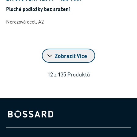
Ploché podložky bez sražení
Nerezová ocel, A2
Zobrazit Více
12
z
135
Produktů
Bossard homepage