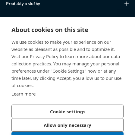
Produkty a služby
Technické informace
About cookies on this site
Užitečné odkazy
We use cookies to make your experience on our
website as pleasant as possible and to optimize it.
O nás
Visit our Privacy Policy to learn more about our data
collection practices. You may manage your personal
Bossard Česká republika
preferences under "Cookie Settings" now or at any
time later. By clicking Accept, you allow us to our use
Tuřanka 1519/115a
627 00 Brno
of cookies.
Česká republika
Learn more
Cookie settings
Zásady ochrany osobních údajů
Tiráž
Allow only necessary
Přístupnost