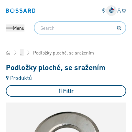
Přihlás
Váš k
Bossard homepage
Search
Menu
Podložky ploché, se sražením
...
Home
Podložky ploché, se sražením
9
Produktů
Filtr