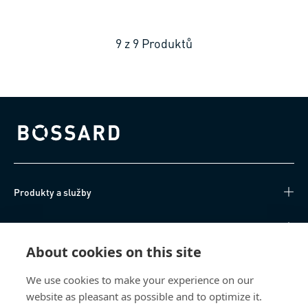
9
z
9
Produktů
Bossard homepage
Produkty a služby
Technické informace
About cookies on this site
Užitečné odkazy
We use cookies to make your experience on our
website as pleasant as possible and to optimize it.
O nás