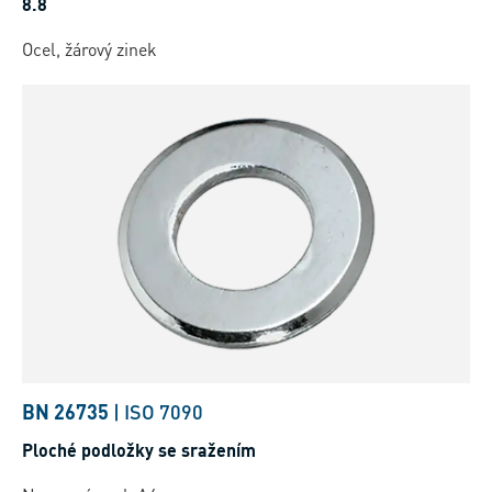
8.8
Ocel, žárový zinek
BN 26735
|
ISO 7090
Ploché podložky se sražením