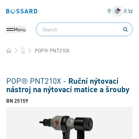
Přihlás
Váš k
Bossard homepage
Search
Menu
POP® PNT210X
...
Home
POP® PNT210X -
Ruční nýtovací
nástroj na nýtovací matice a šrouby
BN 25159