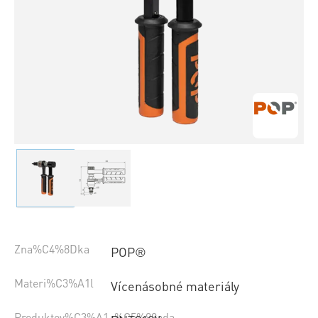
Zna%C4%8Dka
POP®
Materi%C3%A1l
Vícenásobné materiály
Produktov%C3%A1+%C5%99ada