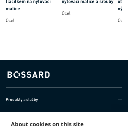
tlačítkem na nýtovací
nýtovací matice a šrouby
otoč
matice
nýto
Ocel
Ocel
Ocel
Bossard homepage
Produkty a služby
Technické informace
About cookies on this site