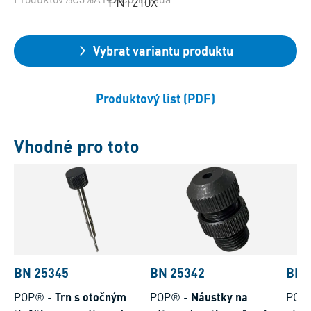
PNT210X
Vybrat variantu produktu
Produktový list (PDF)
Vhodné pro toto
BN 25345
BN 25342
BN 
POP®
-
Trn s otočným
POP®
-
Náustky na
POP