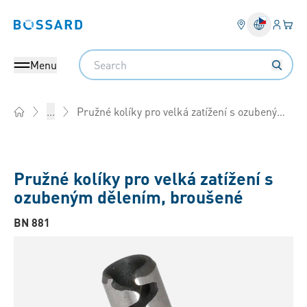
Přihlás
Váš k
Bossard homepage
Search
Menu
Pružné kolíky pro velká zatížení s ozubeným dělením, broušené
...
Home
Pružné kolíky pro velká zatížení s
ozubeným dělením, broušené
BN 881