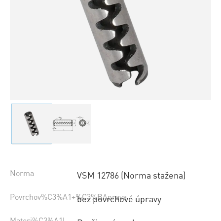
Norma
VSM 12786 (Norma stažena)
Povrchov%C3%A1+%C3%BAprava
bez povrchové úpravy
Materi%C3%A1l