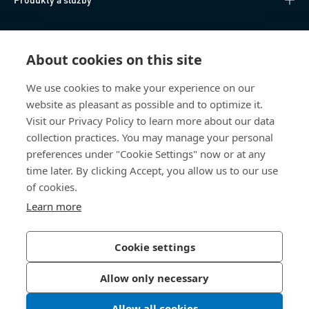
Technické informace
About cookies on this site
Užitečné odkazy
We use cookies to make your experience on our
website as pleasant as possible and to optimize it.
O nás
Visit our Privacy Policy to learn more about our data
collection practices. You may manage your personal
Bossard Česká republika
preferences under "Cookie Settings" now or at any
time later. By clicking Accept, you allow us to our use
Tuřanka 1519/115a
627 00 Brno
of cookies.
Česká republika
Learn more
Cookie settings
Zásady ochrany osobních údajů
Tiráž
Allow only necessary
Přístupnost
Allow all cookies