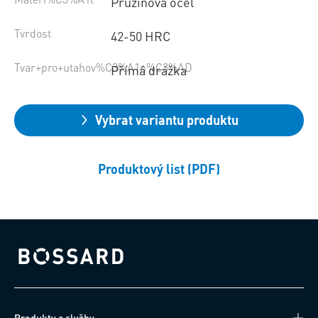
Pružinová ocel
Tvrdost
42-50 HRC
Tvar+pro+utahov%C3%A1n%C3%AD
Přímá drážka
Vybrat variantu produktu
Produktový list (PDF)
Bossard homepage
Produkty a služby