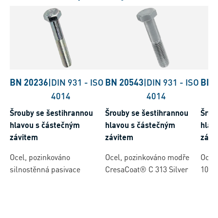
BN 20236
|
DIN 931
-
ISO
BN 20543
|
DIN 931
-
ISO
BN 
4014
4014
Šrouby se šestihrannou
Šrouby se šestihrannou
Šrou
hlavou s částečným
hlavou s částečným
hlav
závitem
závitem
závi
Ocel, pozinkováno
Ocel, pozinkováno modře
Ocel,
silnostěnná pasivace
CresaCoat® C 313 Silver
1068
(µ=0.