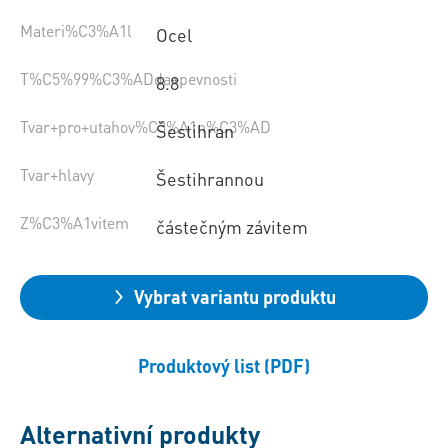
Materi%C3%A1l
Ocel
T%C5%99%C3%ADda+pevnosti
8.8
Tvar+pro+utahov%C3%A1n%C3%AD
Šestihran
Tvar+hlavy
Šestihrannou
Z%C3%A1vitem
částečným závitem
Vybrat variantu produktu
Produktový list (PDF)
Alternativní produkty