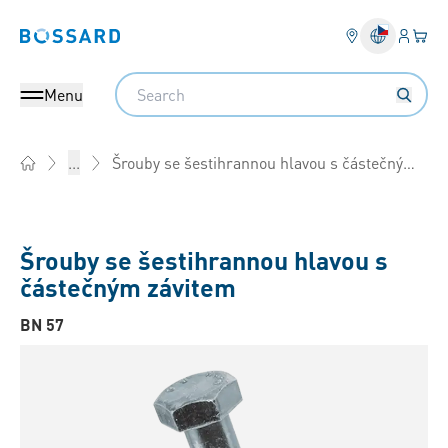
Přihlás
Váš k
Bossard homepage
Search
Menu
Šrouby se šestihrannou hlavou s částečným závitem
...
Home
Šrouby se šestihrannou hlavou s
částečným závitem
BN 57