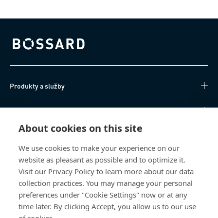
Bossard homepage
Produkty a služby
Technické informace
About cookies on this site
Užitečné odkazy
We use cookies to make your experience on our
website as pleasant as possible and to optimize it.
O nás
Visit our Privacy Policy to learn more about our data
collection practices. You may manage your personal
Bossard Česká republika
preferences under "Cookie Settings" now or at any
Tuřanka 1519/115a
time later. By clicking Accept, you allow us to our use
627 00 Brno