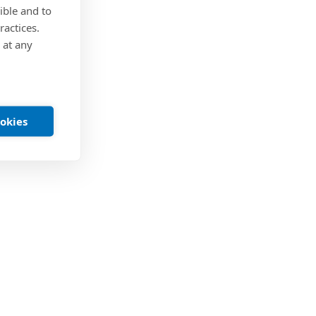
ible and to
ractices.
 at any
ookies