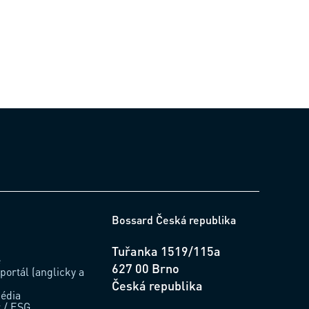
Bossard Česká republika
Tuřanka 1519/115a
e
627 00 Brno
portál (anglicky a
Česká republika
édia
t / ESG