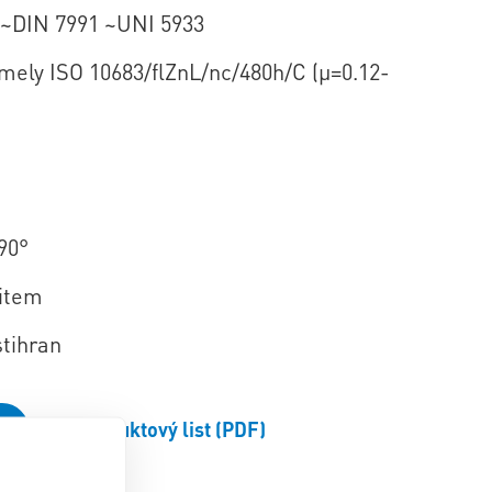
 ~DIN 7991 ~UNI 5933
amely ISO 10683/flZnL/nc/480h/C (µ=0.12-
90°
item
stihran
Produktový list (PDF)