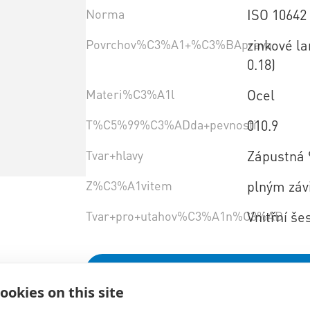
Norma
ISO 10642
Povrchov%C3%A1+%C3%BAprava
zinkové l
0.18)
Materi%C3%A1l
Ocel
T%C5%99%C3%ADda+pevnosti
010.9
Tvar+hlavy
Zápustná 
Z%C3%A1vitem
plným záv
Tvar+pro+utahov%C3%A1n%C3%AD
Vnitřní še
Vybrat variantu produktu
ookies on this site