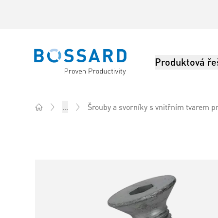
Produktová ře
Bossard homepage
...
Šrouby a svorníky s vnitřním tvarem p
Home