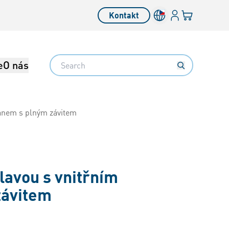
Přihlásit se
Váš košík
Kontakt
Search
e
O nás
ranem s plným závitem
lavou s vnitřním
závitem