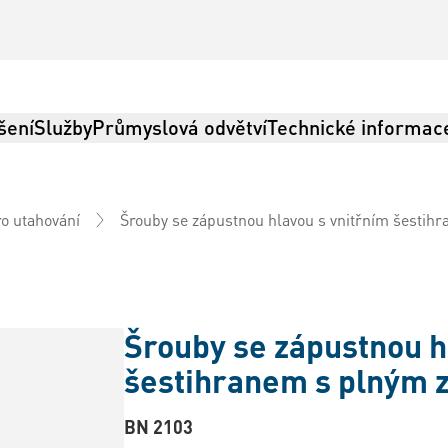
šení
Služby
Průmyslová odvětví
Technické informac
Šrouby se zápustnou hlavou s vnitřním šestih
ro utahování
Šrouby se zápustnou h
šestihranem s plným 
BN 2103