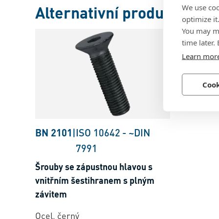
We use coo
Alternativní produkty
optimize it
You may ma
time later.
Learn mor
Cook
BN 2101
|
ISO 10642
-
~DIN
7991
Šrouby se zápustnou hlavou s
vnitřním šestihranem s plným
závitem
Ocel, černý