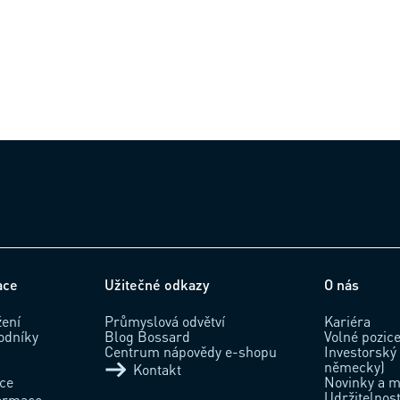
ace
Užitečné odkazy
O nás
žení
Průmyslová odvětví
Kariéra
odníky
Blog Bossard
Volné pozic
Centrum nápovědy e-shopu
Investorský 
německy)
Kontakt
ace
Novinky a m
Udržitelnos
formace