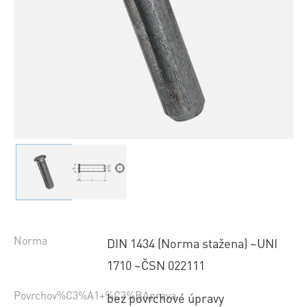
Norma
DIN 1434 (Norma stažena) ~UNI
1710 ~ČSN 022111
Povrchov%C3%A1+%C3%BAprava
bez povrchové úpravy