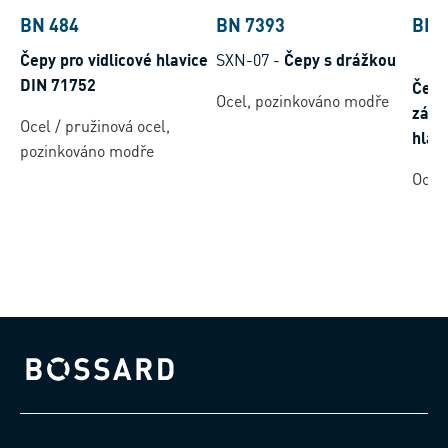
BN 484
BN 7393
BN 
Čepy pro vidlicové hlavice
SXN-07
-
Čepy s drážkou
DIN 71752
Čepy
Ocel, pozinkováno modře
závl
Ocel / pružinová ocel,
hlav
pozinkováno modře
Ocel
Bossard homepage