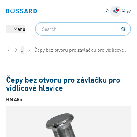
Přihlás
Váš k
Bossard homepage
Search
Menu
Čepy bez otvoru pro závlačku pro vidlicové hlavice
...
Home
Čepy bez otvoru pro závlačku pro
vidlicové hlavice
BN 485