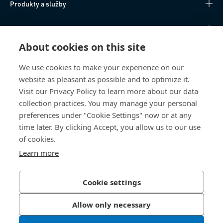
Produkty a služby
Technické informace
About cookies on this site
Užitečné odkazy
We use cookies to make your experience on our
website as pleasant as possible and to optimize it.
O nás
Visit our Privacy Policy to learn more about our data
collection practices. You may manage your personal
Bossard Česká republika
preferences under "Cookie Settings" now or at any
Tuřanka 1519/115a
time later. By clicking Accept, you allow us to our use
627 00 Brno
of cookies.
Česká republika
Learn more
Cookie settings
Zásady ochrany osobních údajů
Tiráž
Allow only necessary
Přístupnost