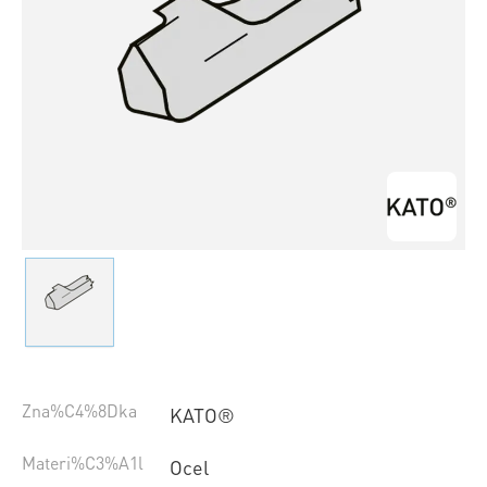
Zna%C4%8Dka
KATO®
Materi%C3%A1l
Ocel