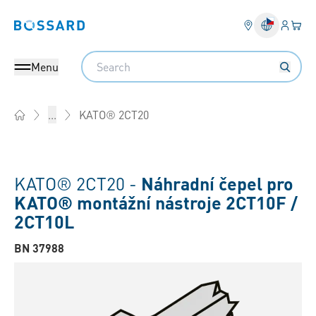
Přihlás
Váš k
Bossard homepage
Search
Menu
KATO® 2CT20
...
Home
KATO® 2CT20 -
Náhradní čepel pro
KATO® montážní nástroje 2CT10F /
2CT10L
BN 37988