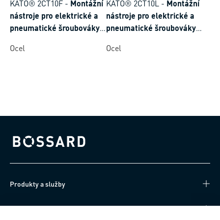
KATO® 2CT10F
-
Montážní
KATO® 2CT10L
-
Montážní
nástroje pro elektrické a
nástroje pro elektrické a
pneumatické šroubováky
pneumatické šroubováky
pro KATO® závitové vložky
pro KATO® závitové vložky
Ocel
Ocel
z drátu bez unášeče, s
z drátu bez unášeče s
průběžným závitem
samojistné polygonálními
vinutími
Bossard homepage
Produkty a služby
Technické informace