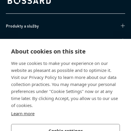
Bossard homepage
Produkty a služby
Technické informace
About cookies on this site
Užitečné odkazy
We use cookies to make your experience on our
website as pleasant as possible and to optimize it.
O nás
Visit our Privacy Policy to learn more about our data
collection practices. You may manage your personal
Bossard Česká republika
preferences under "Cookie Settings" now or at any
Tuřanka 1519/115a
time later. By clicking Accept, you allow us to our use
627 00 Brno
of cookies.
Česká republika
Learn more
Cookie settings