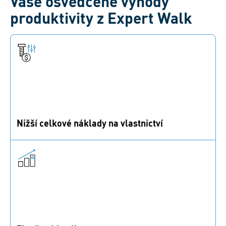
Vaše osvědčené výhody
produktivity z Expert Walk
Nižší celkové náklady na vlastnictví
Zlepšete své výrobní náklady zjednodušenými a
štíhlejšími montážními procesy.