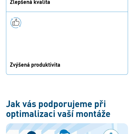
Zlepšená kvalita
Používejte správné spojovací prvky a nástroje ke
snížení rizika selhání montáže.
Zvýšená produktivita
Odstraňte úzká místa, zkraťte dobu montáže a zvyšte
průchodnost.
Jak vás podporujeme při
optimalizaci vaší montáže