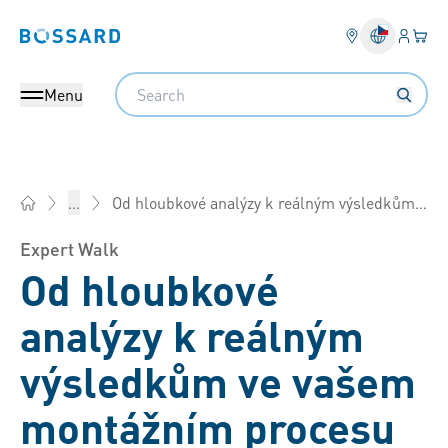
Přihlás
Váš k
Bossard homepage
Search
Menu
Od hloubkové analýzy k reálným výsledkům ve vašem montážním procesu
...
Bossard Česká rep. - Spojovací technika, Inženýring, Logistik
Expert Walk
Od hloubkové
analýzy k reálným
výsledkům ve vašem
montážním procesu