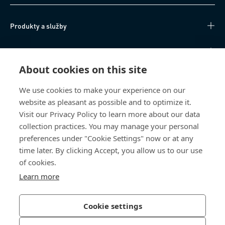
Produkty a služby
Technické informace
About cookies on this site
Užitečné odkazy
We use cookies to make your experience on our
website as pleasant as possible and to optimize it.
O nás
Visit our Privacy Policy to learn more about our data
collection practices. You may manage your personal
Bossard Česká republika
preferences under "Cookie Settings" now or at any
Tuřanka 1519/115a
time later. By clicking Accept, you allow us to our use
627 00 Brno
of cookies.
Česká republika
Learn more
Cookie settings
Zásady ochrany osobních údajů
Tiráž