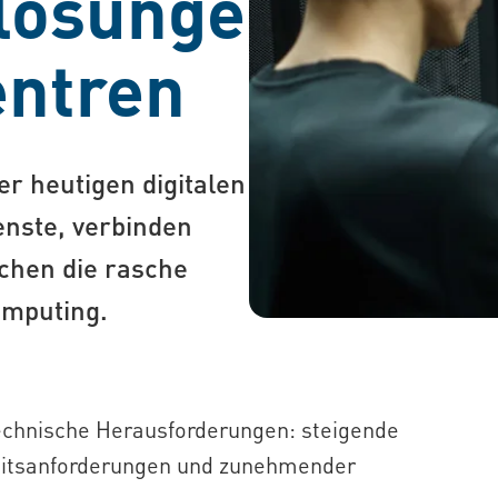
lösungen
entren
r heutigen digitalen
enste, verbinden
chen die rasche
omputing.
echnische Herausforderungen: steigende
keitsanforderungen und zunehmender