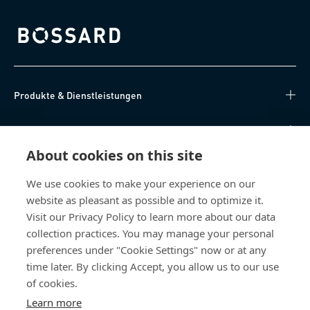
Bossard homepage
Produkte & Dienstleistungen
Wissen
About cookies on this site
Direkter Zugang
We use cookies to make your experience on our
website as pleasant as possible and to optimize it.
Über uns
Visit our Privacy Policy to learn more about our data
collection practices. You may manage your personal
Bossard Deutschland
preferences under "Cookie Settings" now or at any
Max-Eyth-Str. 14
time later. By clicking Accept, you allow us to our use
89186 Illerrieden
of cookies.
Deutschland
Learn more