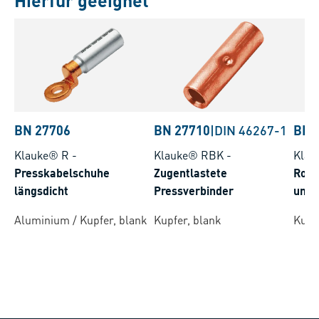
Hierfür geeignet
BN 27706
BN 27710
|
DIN 46267-1
BN 
Klauke® R
-
Klauke® RBK
-
Klau
Presskabelschuhe
Zugentlastete
Rohr
längsdicht
Pressverbinder
und 
Rund
Aluminium / Kupfer, blank
Kupfer, blank
Kupfe