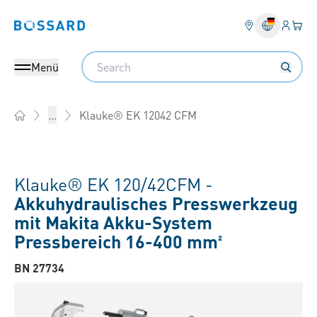
Anmel
Ihr 
Bossard homepage
Search
Menü
Klauke® EK 12042 CFM
...
Home
Klauke® EK 120/42CFM -
Akkuhydraulisches Presswerkzeug
mit Makita Akku-System
Pressbereich 16-400 mm²
BN 27734