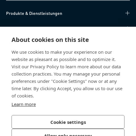
Produkte & Dienstleistungen
Wissen
About cookies on this site
Direkter Zugang
We use cookies to make your experience on our
website as pleasant as possible and to optimize it.
Über uns
Visit our Privacy Policy to learn more about our data
collection practices. You may manage your personal
Bossard Deutschland
preferences under "Cookie Settings" now or at any
Max-Eyth-Str. 14
time later. By clicking Accept, you allow us to our use
89186 Illerrieden
of cookies.
Deutschland
Learn more
Cookie settings
Datenschutzerklärung
Impressum
Allow only necessary