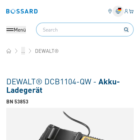
Anmel
Ihr 
Bossard homepage
Search
Menü
DEWALT®
...
Home
DEWALT® DCB1104-QW -
Akku-
Ladegerät
BN 53853