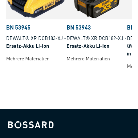
BN 53945
BN 53943
BN 
DEWALT® XR DCB183-XJ
-
DEWALT® XR DCB182-XJ
-
DEW
Ersatz-Akku Li-Ion
Ersatz-Akku Li-Ion
QW
in T
Mehrere Materialien
Mehrere Materialien
komp
Mehr
Bossard homepage