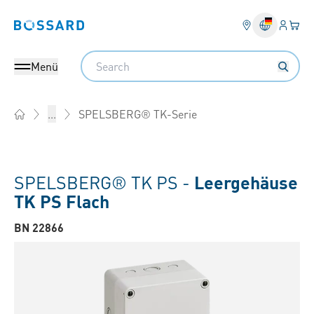
Anmel
Ihr 
Bossard homepage
Search
Menü
SPELSBERG® TK-Serie
...
Home
SPELSBERG® TK PS -
Leergehäuse
TK PS Flach
BN 22866