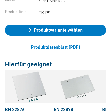
SPELSBERG®
Produktlinie
TK PS
Produktvariante wählen
Produktdatenblatt (PDF)
Hierfür geeignet
BN 22876
BN 22878
BN 