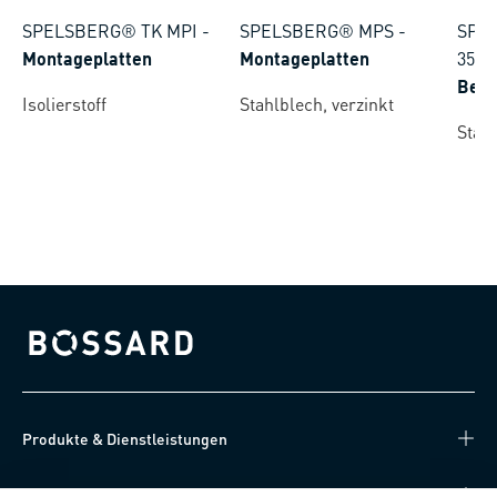
SPELSBERG® TK MPI
-
SPELSBERG® MPS
-
SPEL
Montageplatten
Montageplatten
35
-
Befe
Isolierstoff
Stahlblech, verzinkt
Stahl
Bossard homepage
Produkte & Dienstleistungen
Wissen