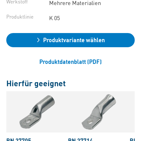
Werkstoff
Mehrere Materialien
Produktlinie
K 05
Produktvariante wählen
Produktdatenblatt (PDF)
Hierfür geeignet
BN 27705
BN 27714
BN 