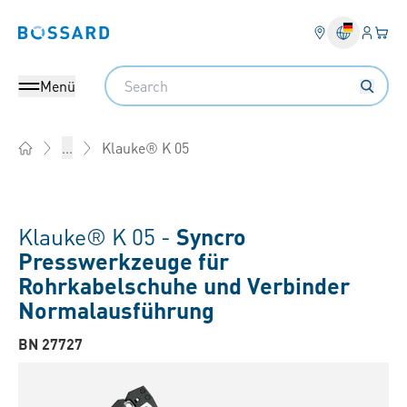
Anmel
Ihr 
Bossard homepage
Search
Menü
Klauke® K 05
...
Home
Klauke® K 05 -
Syncro
Presswerkzeuge für
Rohrkabelschuhe und Verbinder
Normalausführung
BN 27727