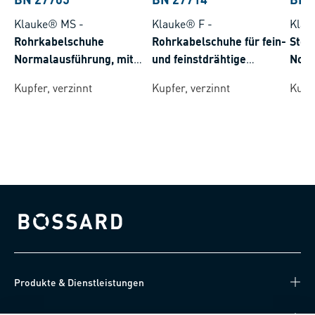
Klauke® MS
-
Klauke® F
-
Klau
Rohrkabelschuhe
Rohrkabelschuhe für fein-
Stos
Normalausführung, mit
und feinstdrähtige
Norm
Sichtloch
Rundleiter
Kupfer, verzinnt
Kupfer, verzinnt
Kupfe
Bossard homepage
Produkte & Dienstleistungen