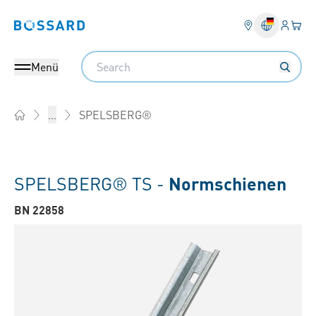
Anmel
Ihr 
Bossard homepage
Search
Menü
SPELSBERG®
...
Home
SPELSBERG® TS -
Normschienen
BN 22858