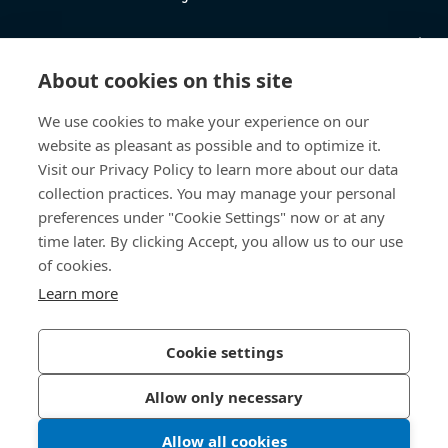
Wissen
About cookies on this site
Direkter Zugang
We use cookies to make your experience on our
website as pleasant as possible and to optimize it.
Über uns
Visit our Privacy Policy to learn more about our data
collection practices. You may manage your personal
Bossard Deutschland
preferences under "Cookie Settings" now or at any
Max-Eyth-Str. 14
time later. By clicking Accept, you allow us to our use
89186 Illerrieden
of cookies.
Deutschland
Learn more
Cookie settings
Datenschutzerklärung
Impressum
Allow only necessary
Barrierefreiheit
Allow all cookies
© 2026 Bossard