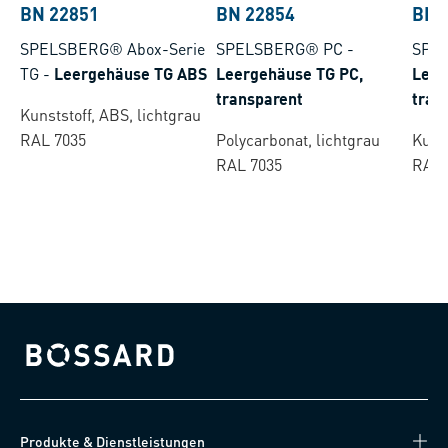
BN 22851
BN 22854
BN 
SPELSBERG® Abox-Serie
SPELSBERG® PC
-
SPE
TG
-
Leergehäuse TG ABS
Leergehäuse TG PC,
Leer
transparent
tran
Kunststoff, ABS, lichtgrau
RAL 7035
Polycarbonat, lichtgrau
Kunst
RAL 7035
RAL 
Bossard homepage
Produkte & Dienstleistungen