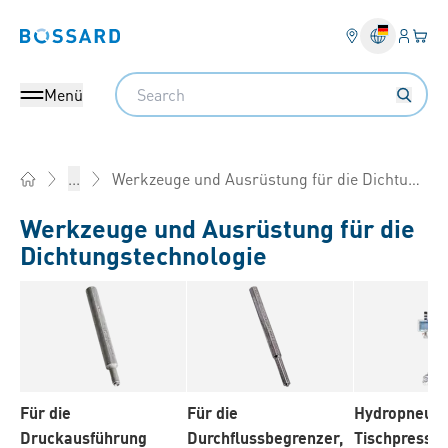
Anmel
Ihr 
Bossard homepage
Search
Menü
Werkzeuge und Ausrüstung für die Dichtungstechnologie
...
Home
Werkzeuge und Ausrüstung für die
Dichtungstechnologie
Für die
Für die
Hydropneum
Druckausführung
Durchflussbegrenzer,
Tischpresse 