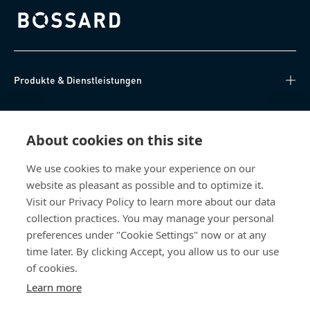
Bossard homepage
Produkte & Dienstleistungen
Wissen
About cookies on this site
Direkter Zugang
We use cookies to make your experience on our
website as pleasant as possible and to optimize it.
Über uns
Visit our Privacy Policy to learn more about our data
collection practices. You may manage your personal
Bossard Deutschland
preferences under "Cookie Settings" now or at any
time later. By clicking Accept, you allow us to our use
Max-Eyth-Str. 14
89186 Illerrieden
of cookies.
Deutschland
Learn more