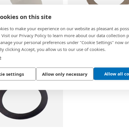
ookies on this site
kies to make your experience on our website as pleasant as poss
83
BN 22785
. Visit our Privacy Policy to learn more about our data collection p
 PEDST
-
Dichtstopfen
REIKU® AF FSS
-
Flachdi
nage your personal preferences under "Cookie Settings" now or
für metrische Anschluss
 By clicking Accept, you allow us to our use of cookies.
len
e
Aramidfasern
Allow all c
ie settings
Allow only necessary