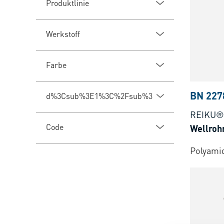
Produktlinie
Werkstoff
Farbe
BN 227
d%3Csub%3E1%3C%2Fsub%3E
REIKU®
Code
Wellroh
Polyami