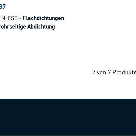
87
 NI FSB
-
Flachdichtungen
rohrseitige Abdichtung
7
von
7
Produkt