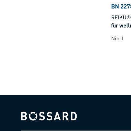
BN 227
REIKU®
für well
Nitril
Bossard homepage