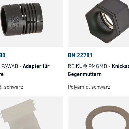
80
BN 22781
 PAWAB
-
Adapter für
REIKU® PMGMB
-
Knicks
re
Gegenmuttern
d, schwarz
Polyamid, schwarz