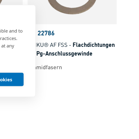
ible and to
BN 22786
ractices.
chtungen
REIKU® AF FSS
-
Flachdichtungen
 at any
gewinde
für Pg-Anschlussgewinde
Aramidfasern
ookies