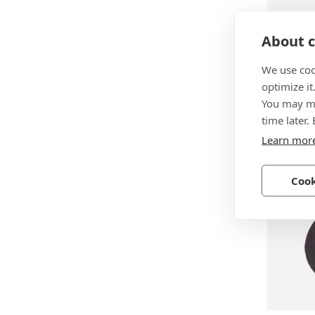
About c
We use coo
BN 227
optimize it
REIKU®
You may ma
time later.
Polyethy
Learn mor
Cook