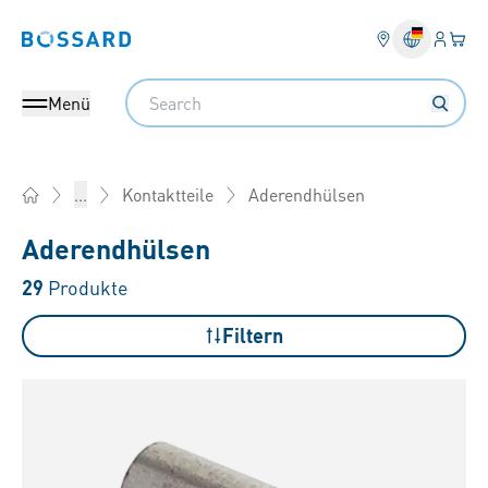
Anmel
Ihr 
Bossard homepage
Search
Menü
Aderendhülsen
...
Kontaktteile
Home
Aderendhülsen
29
Produkte
Filtern