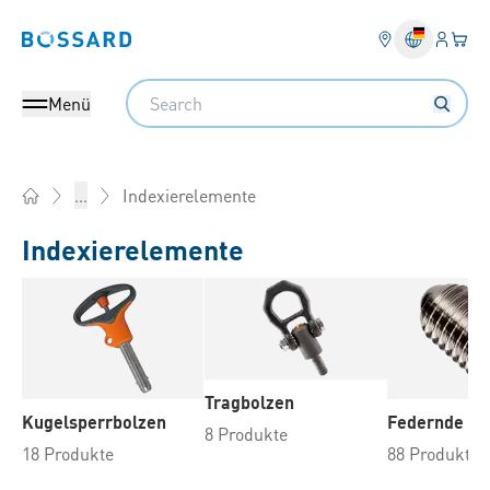
Anmel
Ihr 
Bossard homepage
Search
Menü
Indexierelemente
...
Home
Indexierelemente
Tragbolzen
Kugelsperrbolzen
Federnde Dr
8 Produkte
18 Produkte
88 Produkte