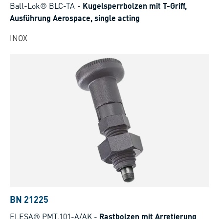
Ball-Lok® BLC-TA
-
Kugelsperrbolzen mit T-Griff,
Ausführung Aerospace, single acting
INOX
BN 21225
ELESA® PMT.101-A/AK
-
Rastbolzen mit Arretierung