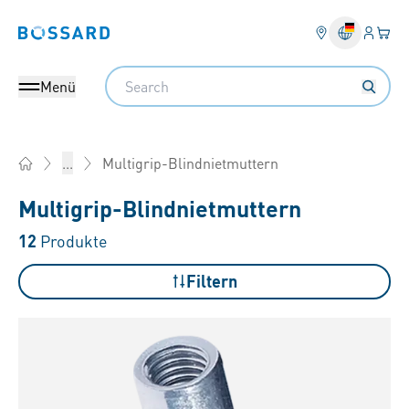
Anmel
Ihr 
Bossard homepage
Search
Menü
Multigrip-Blindnietmuttern
...
Home
Multigrip-Blindnietmuttern
12
Produkte
Filtern