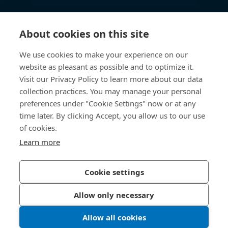
Wissen
About cookies on this site
Direkter Zugang
We use cookies to make your experience on our
website as pleasant as possible and to optimize it.
Über uns
Visit our Privacy Policy to learn more about our data
collection practices. You may manage your personal
Bossard Deutschland
preferences under "Cookie Settings" now or at any
time later. By clicking Accept, you allow us to our use
Max-Eyth-Str. 14
89186 Illerrieden
of cookies.
Deutschland
Learn more
Cookie settings
Datenschutzerklärung
Impressum
Allow only necessary
Barrierefreiheit
Allow all cookies
© 2026 Bossard