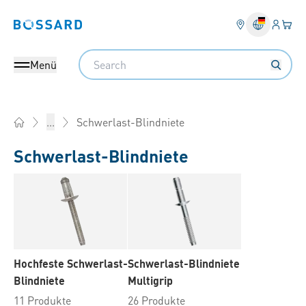
Anmel
Ihr 
Bossard homepage
Search
Menü
Schwerlast-Blindniete
...
Home
Schwerlast-Blindniete
Hochfeste Schwerlast-
Schwerlast-Blindniete
Blindniete
Multigrip
11 Produkte
26 Produkte