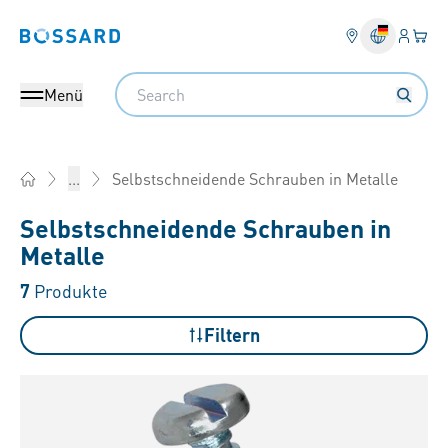
Anmel
Ihr 
Bossard homepage
Search
Menü
Selbstschneidende Schrauben in Metalle
...
Home
Selbstschneidende Schrauben in
Metalle
7
Produkte
Filtern