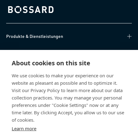
Bossard homepage
Produkte & Dienstleistungen
Wissen
About cookies on this site
Direkter Zugang
We use cookies to make your experience on our
website as pleasant as possible and to optimize it.
Über uns
Visit our Privacy Policy to learn more about our data
collection practices. You may manage your personal
Bossard Deutschland
preferences under "Cookie Settings" now or at any
time later. By clicking Accept, you allow us to our use
Max-Eyth-Str. 14
89186 Illerrieden
of cookies.
Deutschland
Learn more