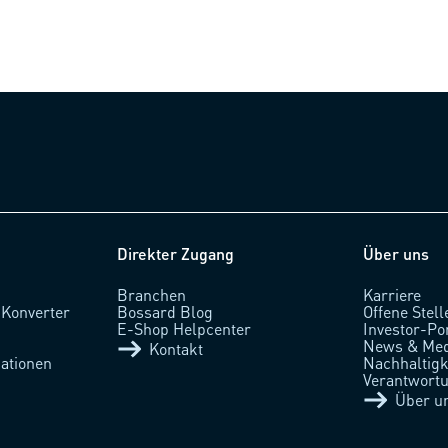
Direkter Zugang
Über uns
Branchen
Karriere
 Konverter
Bossard Blog
Offene Stell
l
E-Shop Helpcenter
Investor-Po
News & Med
Kontakt
ationen
Nachhaltigke
Verantwort
Über u