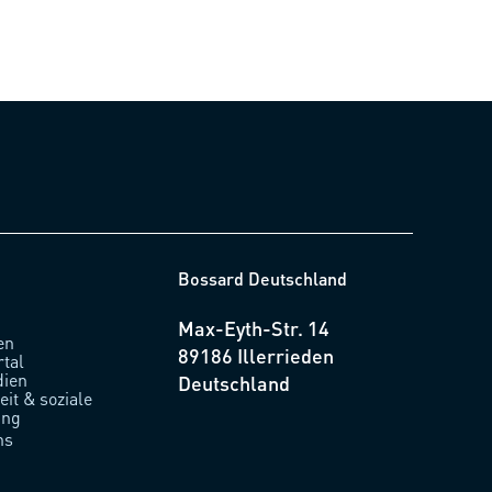
Bossard Deutschland
Max-Eyth-Str. 14
en
89186 Illerrieden
rtal
ien
Deutschland
it & soziale
ung
ns