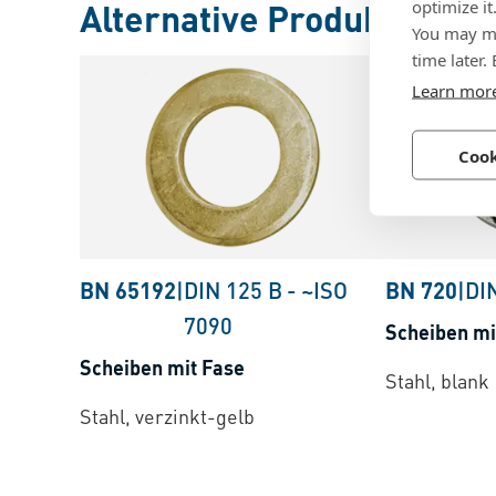
optimize it
Alternative Produkte
You may ma
time later.
Learn mor
Cook
BN 65192
|
DIN 125 B
-
~ISO
BN 720
|
DI
7090
Scheiben mi
Scheiben mit Fase
Stahl, blank
Stahl, verzinkt-gelb