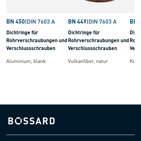
BN 450
|
DIN 7603 A
BN 449
|
DIN 7603 A
BN 
Dichtringe für
Dichtringe für
Dich
Rohrverschraubungen und
Rohrverschraubungen und
Rohr
Verschlussschrauben
Verschlussschrauben
Vers
Aluminium, blank
Vulkanfiber, natur
Kupf
Bossard homepage