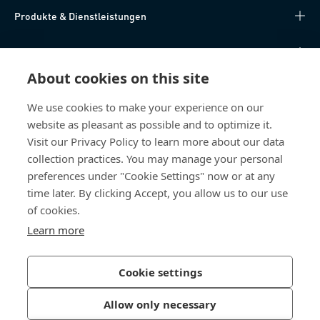
Produkte & Dienstleistungen
Wissen
About cookies on this site
Direkter Zugang
We use cookies to make your experience on our
website as pleasant as possible and to optimize it.
Über uns
Visit our Privacy Policy to learn more about our data
collection practices. You may manage your personal
Bossard Deutschland
preferences under "Cookie Settings" now or at any
Max-Eyth-Str. 14
time later. By clicking Accept, you allow us to our use
89186 Illerrieden
of cookies.
Deutschland
Learn more
Cookie settings
Datenschutzerklärung
Impressum
Allow only necessary
Barrierefreiheit