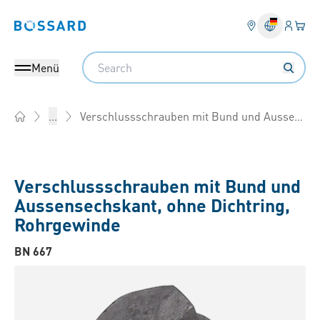
Anmel
Ihr 
Bossard homepage
Search
Menü
Verschlussschrauben mit Bund und Aussensechskant, ohne Dichtring, Rohrgewinde
...
Home
Verschlussschrauben mit Bund und
Aussensechskant, ohne Dichtring,
Rohrgewinde
BN 667