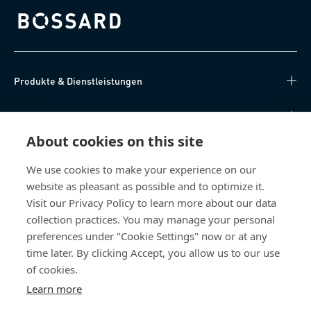
Bossard homepage
Produkte & Dienstleistungen
Wissen
About cookies on this site
Direkter Zugang
We use cookies to make your experience on our
website as pleasant as possible and to optimize it.
Über uns
Visit our Privacy Policy to learn more about our data
collection practices. You may manage your personal
Bossard Deutschland
preferences under "Cookie Settings" now or at any
Max-Eyth-Str. 14
time later. By clicking Accept, you allow us to our use
89186 Illerrieden
of cookies.
Deutschland
Learn more