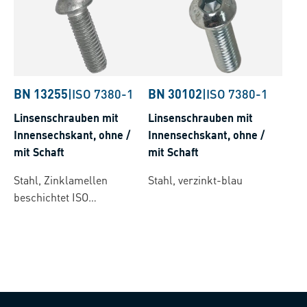
BN 13255
|
ISO 7380-1
BN 30102
|
ISO 7380-1
Linsenschrauben mit
Linsenschrauben mit
Innensechskant, ohne /
Innensechskant, ohne /
mit Schaft
mit Schaft
Stahl, Zinklamellen
Stahl, verzinkt-blau
beschichtet ISO
10683/flZnL/nc/480h/C
(µ=0.12-0.18)