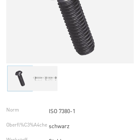
Norm
ISO 7380-1
Oberfl%C3%A4che
schwarz
Werkstoff