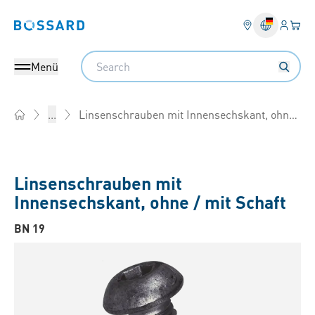
Anmel
Ihr 
Bossard homepage
Search
Menü
Linsenschrauben mit Innensechskant, ohne / mit Schaft
...
Home
Linsenschrauben mit
Innensechskant, ohne / mit Schaft
BN 19