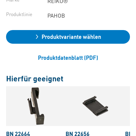
REIKU®
Produktlinie
PAHOB
Produktvariante wählen
Produktdatenblatt (PDF)
Hierfür geeignet
BN 22664
BN 22656
BN 