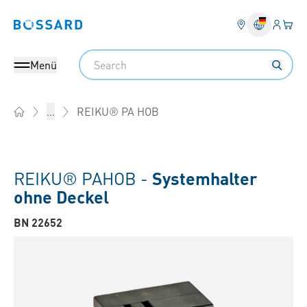
Anmel
Ihr 
Bossard homepage
Search
Menü
REIKU® PA HOB
...
Home
REIKU® PAHOB -
Systemhalter
ohne Deckel
BN 22652