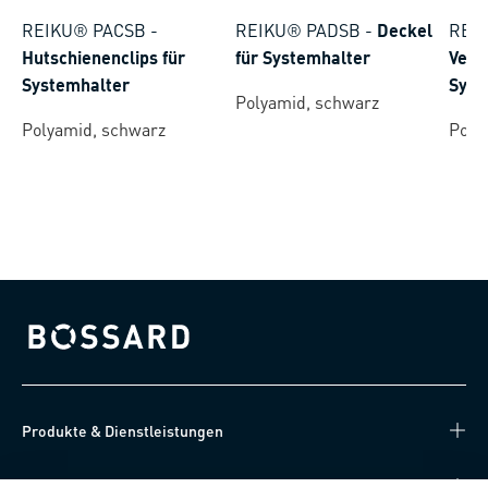
REIKU® PACSB
-
REIKU® PADSB
-
Deckel
REI
Hutschienenclips für
für Systemhalter
Verb
Systemhalter
Syst
Polyamid, schwarz
Polyamid, schwarz
Poly
Bossard homepage
Produkte & Dienstleistungen
Wissen