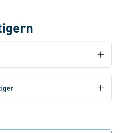
tigern
iger