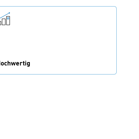
ochwertig
igHead® Befestiger werden in England
ergestellt.