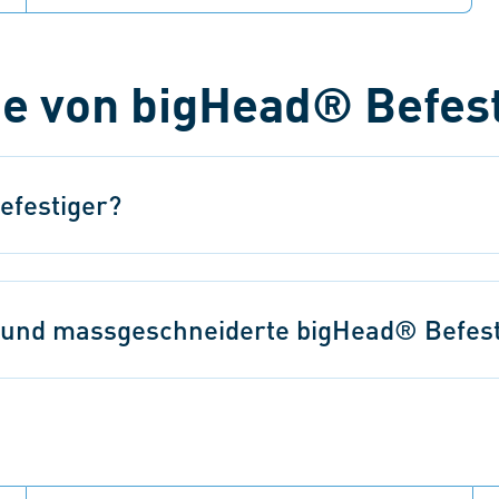
Holen Sie sich Unterstützung direkt in der
Designphase, um die optimale Lösung für Ihre
Anwendung zu finden.
e von bigHead® Befes
efestiger?
und massgeschneiderte bigHead® Befest