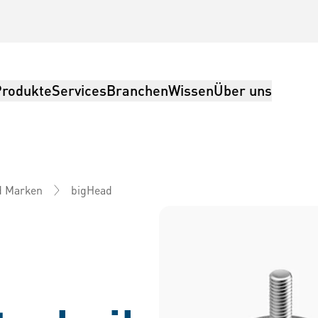
Produkte
Services
Branchen
Wissen
Über uns
bigHead
d Marken
ring, Logistik