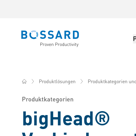
Bossard homepage
Produktlösungen
Produktkategorien un
Bossard Deutschland - Verbindungselemente, Enginee
Produktkategorien
bigHead®