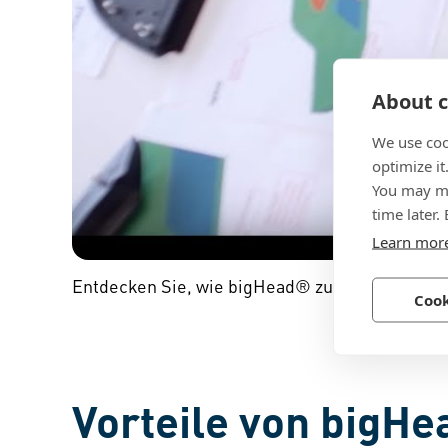
About c
We use coo
optimize it
You may ma
time later.
Learn mor
Entdecken Sie, wie bigHead® zu einem Design
Cook
Vorteile von bigH