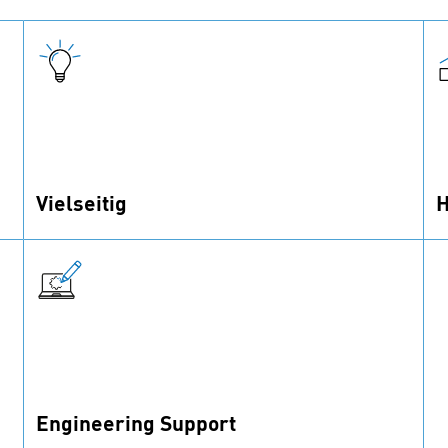
Vielseitig
H
bigHeads können verklebt oder eingebettet
b
werden. Sie eignen sich für diverse
h
Anwendungen in vielen Branchen.
Engineering Support