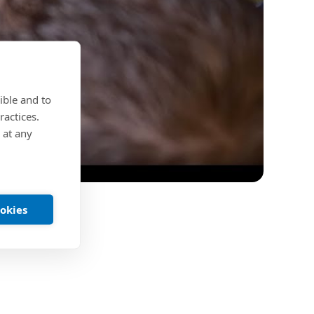
ible and to
ractices.
 at any
ookies