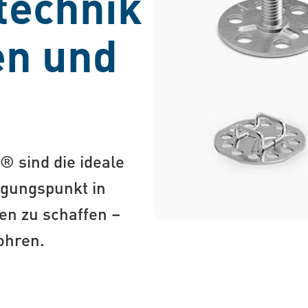
technik
en und
 sind die ideale
igungspunkt in
en zu schaffen –
ohren.