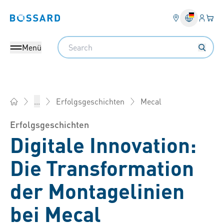
Anmel
Ihr 
Bossard homepage
Search
Menü
Mecal
...
Erfolgsgeschichten
Bossard Deutschland - Verbindungselemente, Engineering, L
Erfolgsgeschichten
Digitale Innovation:
Die Transformation
der Montagelinien
bei Mecal