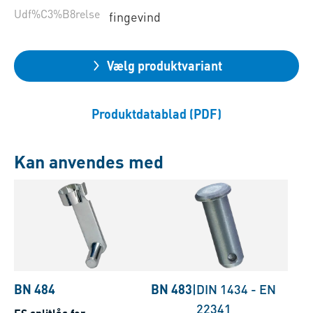
Udf%C3%B8relse
fingevind
Vælg produktvariant
Produktdatablad (PDF)
Kan anvendes med
BN 484
BN 483
|
DIN 1434
-
EN
22341