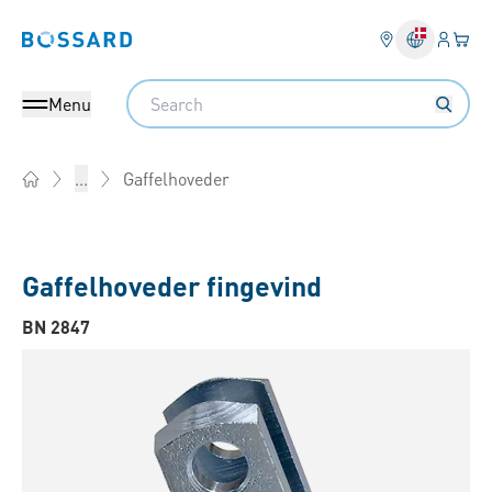
Log på​
Din 
Bossard homepage
Search
Menu
Gaffelhoveder
...
Home
Gaffelhoveder fingevind
BN 2847