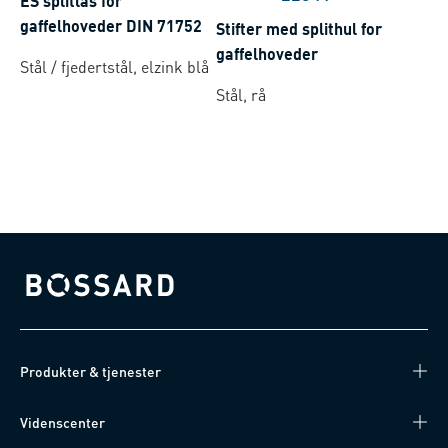
ES splitlås for
gaffelhoveder DIN 71752
Stifter med splithul for
gaffelhoveder
Stål / fjedertstål, elzink blå
Stål, rå
Bossard homepage
Produkter & tjenester
Videnscenter