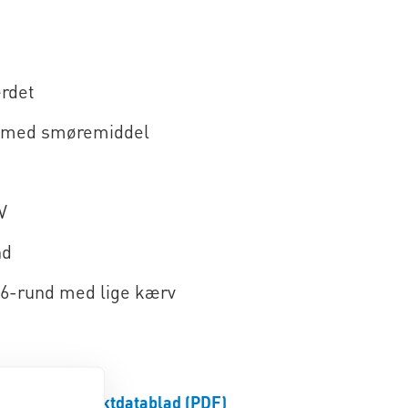
rdet
å med smøremiddel
V
nd
 6-rund med lige kærv
Produktdatablad (PDF)