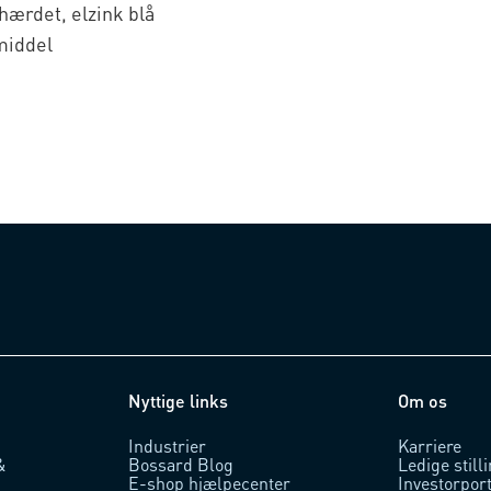
shærdet, elzink blå
iddel
Nyttige links
Om os
Industrier
Karriere
&
Bossard Blog
Ledige still
E-shop hjælpecenter
Investorpor