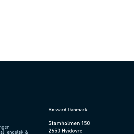
Bossard Danmark
Stamholmen 150
inger
2650 Hvidovre
tal (engelsk &