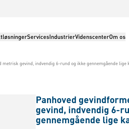
tløsninger
Services
Industrier
Videnscenter
Om os
metrisk gevind, indvendig 6-rund og ikke gennemgående lige
Panhoved gevindform
gevind, indvendig 6-r
gennemgående lige k