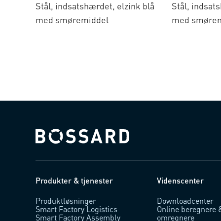
Stål, indsatshærdet, elzink blå
Stål, indsat
med smøremiddel
med smørem
Bossard homepage
Produkter & tjenester
Videnscenter
Produktløsninger
Downloadcenter
Smart Factory Logistics
Online beregnere 
Smart Factory Assembly
omregnere