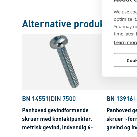
We use coo
optimize it
Alternative produkter
You may ma
time later.
Learn mor
Cook
BN 14551
|
DIN 7500
BN 13916
|
Panhoved gevindformende
Panhoved g
skruer med kontaktpunkter,
skruer ~for
metrisk gevind, indvendig 6-
gevind og i
rund/lige kærv