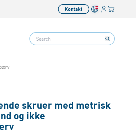
Log på​
Din kurv
Kontakt
Search
 kærv
ende skruer med metrisk
und og ikke
ærv