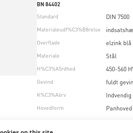
BN 84402
Standard
DIN 7500
Materialeudf%C3%B8relse
indsatshæ
Overflade
elzink bl
Materiale
Stål
H%C3%A5rdhed
450-560 H
Gevind
fuldt gevi
K%C3%A6rv
Indvendig
Hovedform
Panhoved
Vælg produktvariant
ookies on this site