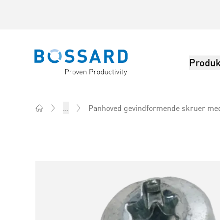
Produk
Bossard homepage
Panhoved gevindformende skruer med 
...
Home