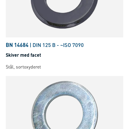
BN 14684
|
DIN 125 B
-
~ISO 7090
Skiver med facet
Stål, sortoxyderet