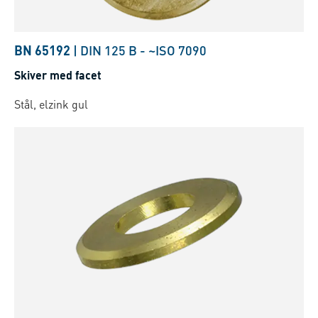
BN 65192
|
DIN 125 B
-
~ISO 7090
Skiver med facet
Stål, elzink gul