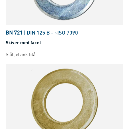
BN 721
|
DIN 125 B
-
~ISO 7090
Skiver med facet
Stål, elzink blå