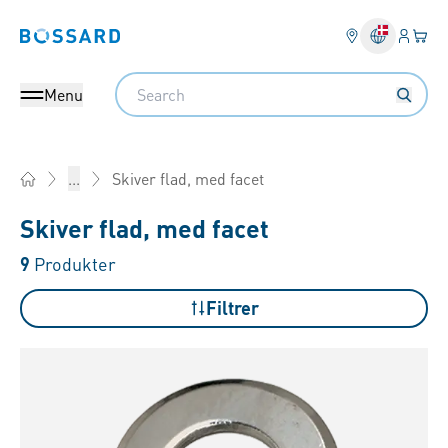
Log på​
Din 
Bossard homepage
Search
Menu
Skiver flad, med facet
...
Home
Skiver flad, med facet
9
Produkter
Filtrer