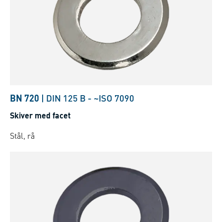
BN 720
|
DIN 125 B
-
~ISO 7090
Skiver med facet
Stål, rå