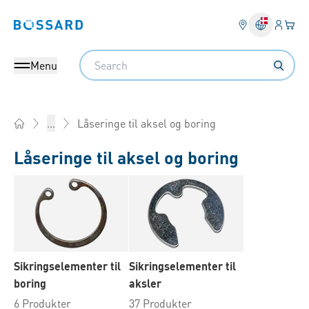
Log på​
Din 
Bossard homepage
Search
Menu
Låseringe til aksel og boring
...
Home
Låseringe til aksel og boring
Sikringselementer til
Sikringselementer til
boring
aksler
6 Produkter
37 Produkter