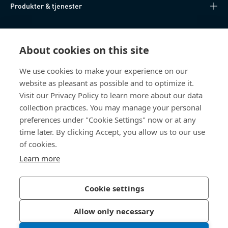
Produkter & tjenester
Videnscenter
About cookies on this site
Nyttige links
We use cookies to make your experience on our
website as pleasant as possible and to optimize it.
Om os
Visit our Privacy Policy to learn more about our data
collection practices. You may manage your personal
Bossard Danmark
preferences under "Cookie Settings" now or at any
time later. By clicking Accept, you allow us to our use
Stamholmen 150
2650 Hvidovre
of cookies.
Danmark
Learn more
Cookie settings
Privatlivspolitik
Impressum
Allow only necessary
Tilgængelighed