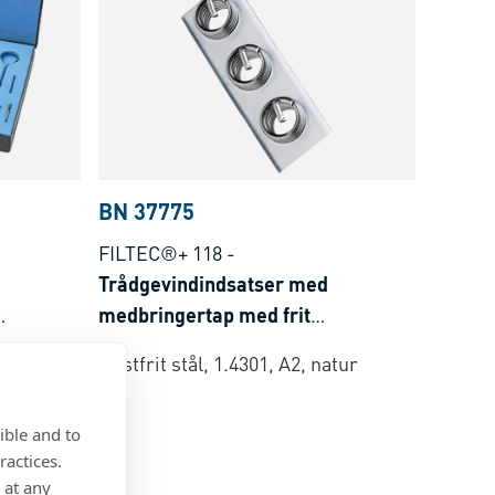
BN 37775
FILTEC®+ 118
-
Trådgevindindsatser med
medbringertap med frit
gennemgående gevind, i magasin
er
Rustfrit stål, 1.4301, A2, natur
ed
ible and to
ractices.
 at any