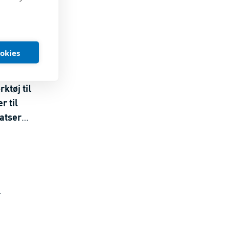
ookies
ktøj til
r til
atser
r