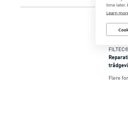
time later.
Learn mor
Cook
BN 376
FILTEC®
Reparat
trådgev
medbrin
Flere fo
gennemg
emball