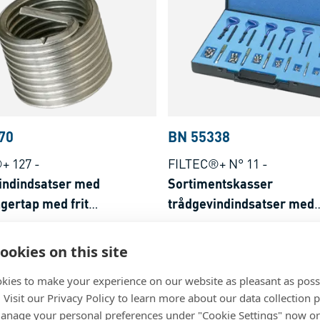
70
BN 55338
+ 127
-
FILTEC®+ N° 11
-
indindsatser med
Sortimentskasser
gertap med frit
trådgevindindsatser med
ående gevind
medbringertap med frit
stål, 1.4301, A2, natur
Flere forskellige material
gennemgående gevind, m
ookies on this site
manuelt montageværktøj
kies to make your experience on our website as pleasant as poss
. Visit our Privacy Policy to learn more about our data collection p
nage your personal preferences under "Cookie Settings" now or