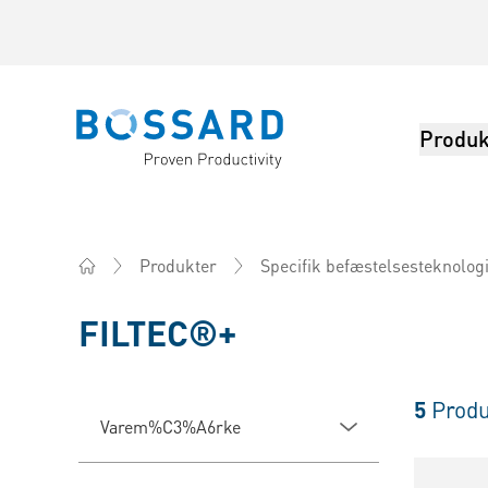
Produk
Bossard homepage
Produkter
Specifik befæstelsesteknolog
Home
FILTEC®+
5
Produ
Varem%C3%A6rke