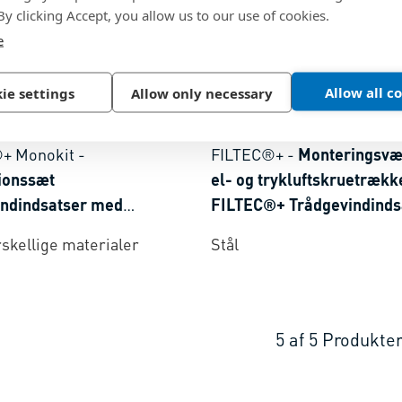
 By clicking Accept, you allow us to our use of cookies.
e
Allow all c
ie settings
Allow only necessary
89
BN 37652
+ Monokit
-
FILTEC®+
-
Monteringsvær
ionssæt
el- og trykluftskruetrække
indindsatser med
FILTEC®+ Trådgevindinds
gertap med frit
med medbringertap
rskellige materialer
Stål
ående gevind, i Monokit
agen
5
af
5
Produkte