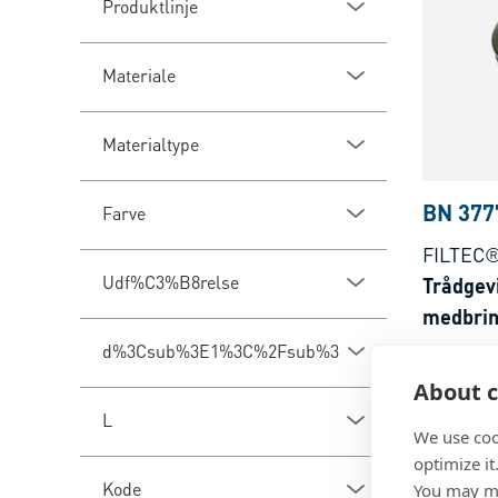
Produktlinje
Materiale
Materialtype
BN 377
Farve
FILTEC®
Udf%C3%B8relse
Trådgev
medbrin
gennemg
d%3Csub%3E1%3C%2Fsub%3E
Rustfrit 
About c
L
We use coo
optimize it
Kode
You may ma