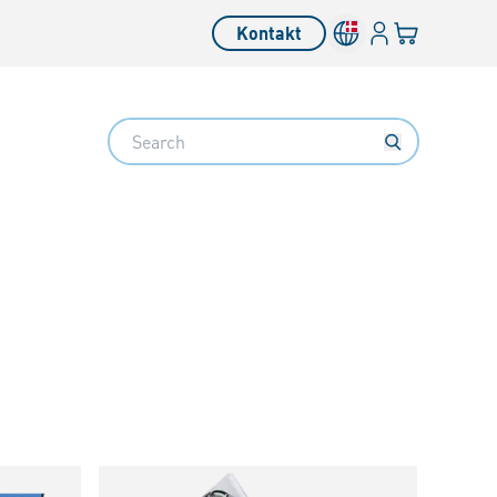
Log på​
Din kurv
Kontakt
Search