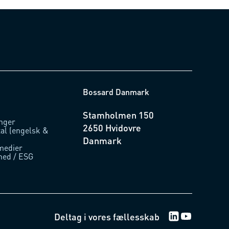
Bossard Danmark
Stamholmen 150
inger
2650 Hvidovre
tal (engelsk &
Danmark
medier
hed / ESG
Deltag i vores fællesskab