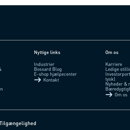
Nyttige links
Om os
Industrier
Karriere
&
Bossard Blog
Ledige still
E-shop hjælpecenter
Investorpor
tysk)
Kontakt
Nyheder & 
on
Bæredygtig
Om os
Tilgængelighed