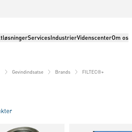
tløsninger
Services
Industrier
Videnscenter
Om os
FILTEC®+
i
Gevindindsatse
Brands
kter