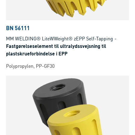
BN 56111
MM WELDING® LiteWWeight® zEPP Self-Tapping
-
Fastgørelseselement til ultralydssvejsning til
plastskrueforbindelse i EPP
Polypropylen, PP-GF30