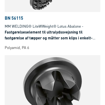
BN 56115
MM WELDING® LiteWWeight® Lotus Abalone
-
Fastgørelseselement til ultralydssvejsning til
fastgørelse af tæpper og måtter som klips i enkelt-
eller flerlags fibermaterialer
Polyamid, PA 6