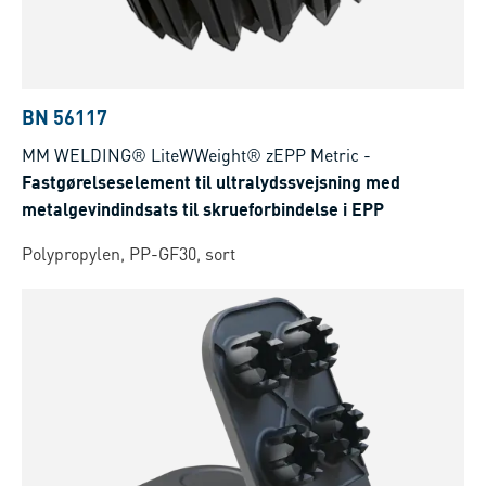
BN 56117
MM WELDING® LiteWWeight® zEPP Metric
-
Fastgørelseselement til ultralydssvejsning med
metalgevindindsats til skrueforbindelse i EPP
Polypropylen, PP-GF30, sort