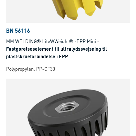
BN 56116
MM WELDING® LiteWWeight® zEPP Mini
-
Fastgørelseselement til ultralydssvejsning til
plastskrueforbindelse i EPP
Polypropylen, PP-GF30