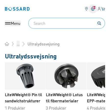
Log på​
Din 
Bossard homepage
Search
Menu
Ultralydssvejsning
...
Home
Ultralydssvejsning
LiteWWeight® Pin til
LiteWWeight® Lotus
LiteWWeight
sandwichstrukturer
til fibermaterialer
EPP-materia
1 Produkter
3 Produkter
4 Produkter