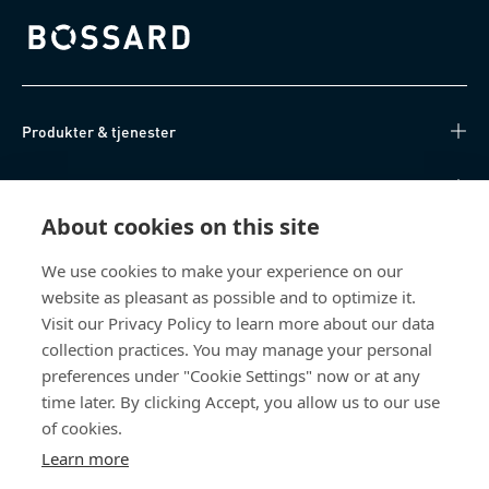
Bossard homepage
Produkter & tjenester
Videnscenter
About cookies on this site
Nyttige links
We use cookies to make your experience on our
website as pleasant as possible and to optimize it.
Om os
Visit our Privacy Policy to learn more about our data
collection practices. You may manage your personal
Bossard Danmark
preferences under "Cookie Settings" now or at any
Stamholmen 150
time later. By clicking Accept, you allow us to our use
2650 Hvidovre
of cookies.
Danmark
Learn more