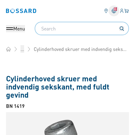
Log på​
Din 
Bossard homepage
Search
Menu
Cylinderhoved skruer med indvendig sekskant, med fuldt gevind
...
Home
Cylinderhoved skruer med
indvendig sekskant, med fuldt
gevind
BN 1419