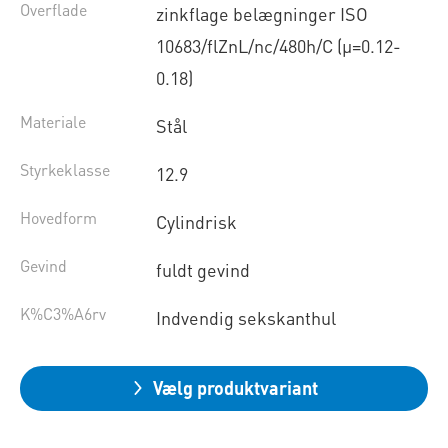
Overflade
zinkflage belægninger ISO
10683/flZnL/nc/480h/C (µ=0.12-
0.18)
Materiale
Stål
Styrkeklasse
12.9
Hovedform
Cylindrisk
Gevind
fuldt gevind
K%C3%A6rv
Indvendig sekskanthul
Vælg produktvariant