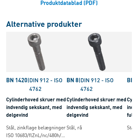
Produktdatablad (PDF)
Alternative produkter
BN 1420
|
DIN 912
-
ISO
BN 8
|
DIN 912
-
ISO
BN 
4762
4762
Cylinderhoved skruer med
Cylinderhoved skruer med
Cyli
indvendig sekskant, med
indvendig sekskant, med
indv
delgevind
delgevind
fuldt
Stål, zinkflage belægninger
Stål, rå
Stål,
ISO 10683/flZnL/nc/480h/C