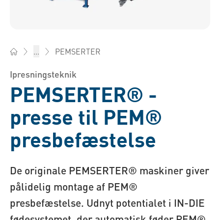
PEMSERTER
...
Bossard Denmark - Befæstelse, logistik og ingeniørrådgivni
Ipresningsteknik
PEMSERTER® -
presse til PEM®
presbefæstelse
De originale PEMSERTER® maskiner giver
pålidelig montage af PEM®
presbefæstelse. Udnyt potentialet i IN-DIE
fødesystemet, der automatisk føder PEM®