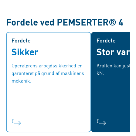
Fordele ved PEMSERTER® 4
Fordele
Fordele
Fordele
Sikker
Stor vari
Pressestemplet sænkes af sin
Krafte
egen vægt, bremset af luftventilen.
trykredu
Operatørens arbejdssikkerhed er
Kraften kan justere
Pladetykkelse og højden på
hurtigudluftnings
garanteret på grund af maskinens
kN.
befæstelsen er forudindstillet.
indikator
mekanik.
Processen starter først, når
pneumatiske tælle
kontrolprocesser er gennemført af
udførte gyldig
maskinen.
dermed antal