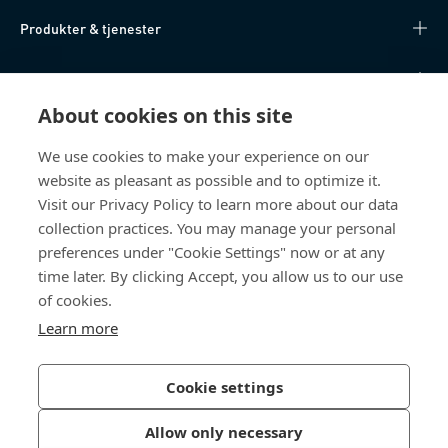
Produkter & tjenester
Videnscenter
About cookies on this site
Nyttige links
We use cookies to make your experience on our
website as pleasant as possible and to optimize it.
Om os
Visit our Privacy Policy to learn more about our data
collection practices. You may manage your personal
Bossard Danmark
preferences under "Cookie Settings" now or at any
Stamholmen 150
time later. By clicking Accept, you allow us to our use
2650 Hvidovre
of cookies.
Danmark
Learn more
Cookie settings
Privatlivspolitik
Impressum
Allow only necessary
Tilgængelighed