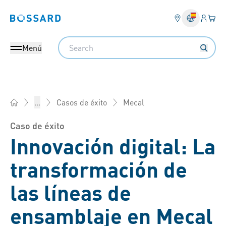
Ingresa
Cest
Bossard homepage
Search
Menú
Mecal
...
Casos de éxito
Bossard España - Elementos de fijación, ingeniería, logística
Caso de éxito
Innovación digital: La
transformación de
las líneas de
ensamblaje en Mecal