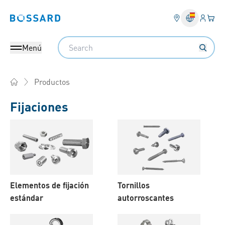
Ingresa
Cest
Bossard homepage
Search
Menú
Productos
Home
Fijaciones
Productos
Elementos de fijación
Tornillos
estándar
autorroscantes