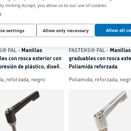
 By clicking Accept, you allow us to our use of cookies.
e
Allow all c
ie settings
Allow only necessary
5
BN 2967
S® FAL
-
Manillas
FASTEKS® FAL
-
Manillas
es con rosca exterior con
graduables con rosca exte
presión de plástico, diseño
Poliamida reforzada
a, reforzada, negro
Poliamida, reforzada, neg