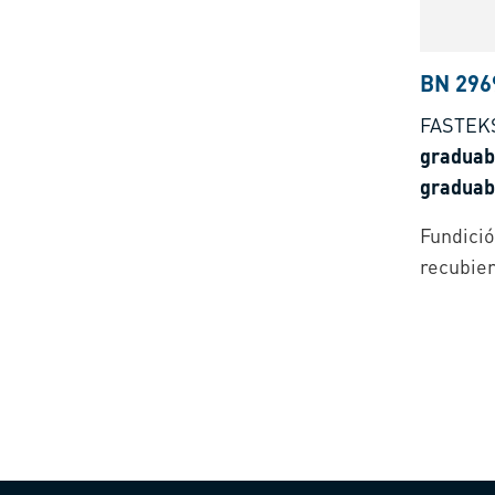
BN 296
FASTEK
graduabl
graduabl
Fundició
recubier