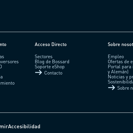
nto
Acceso Directo
Sobre noso
as
Sectores
Empleo
nversores
Blog de Bossard
Ofertas de 
AD
Soporte eShop
Portal para 
y Alemán)
Contacto
ca
Noticias y p
Sostenibili
imiento
Sobre n
mir
Accesibilidad