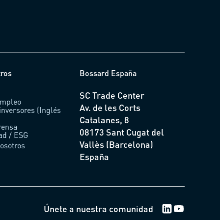
tros
Bossard España
SC Trade Center
empleo
Av. de les Corts
inversores (Inglés
Catalanes, 8
rensa
08173 Sant Cugat del
dad / ESG
Vallès (Barcelona)
osotros
España
Únete a nuestra comunidad