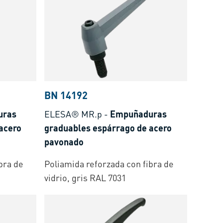
BN 14192
uras
ELESA® MR.p
-
Empuñaduras
acero
graduables espárrago de acero
pavonado
bra de
Poliamida reforzada con fibra de
vidrio, gris RAL 7031