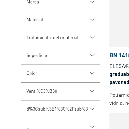
Marca
Material
Tratamiento+del+material
BN 141
Superficie
ELESA®
Color
graduab
pavona
Versi%C3%B3n
Poliamid
vidrio, 
d%3Csub%3E1%3C%2Fsub%3E
L