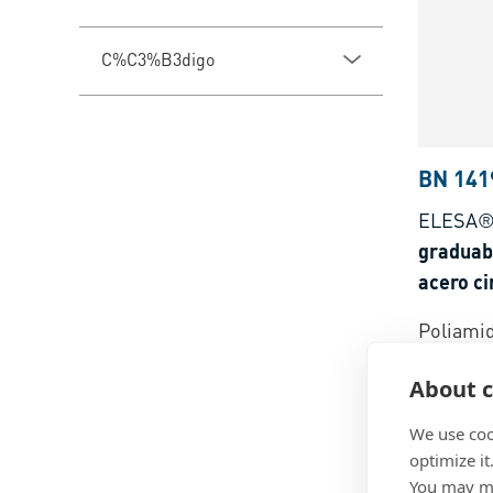
C%C3%B3digo
BN 141
ELESA®
graduab
acero ci
Poliamid
vidrio, 
About c
We use coo
optimize it
You may ma