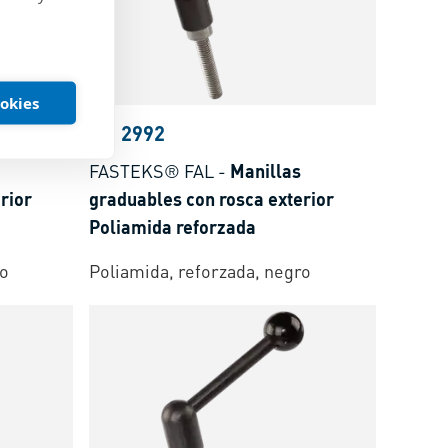
ookies
BN 2992
FASTEKS® FAL
-
Manillas
rior
graduables con rosca exterior
Poliamida reforzada
ro
Poliamida, reforzada, negro