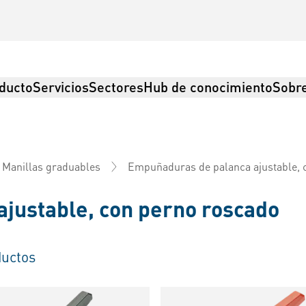
ducto
Servicios
Sectores
Hub de conocimiento
Sobre
Empuñaduras de palanca ajustable, 
Manillas graduables
justable, con perno roscado
uctos