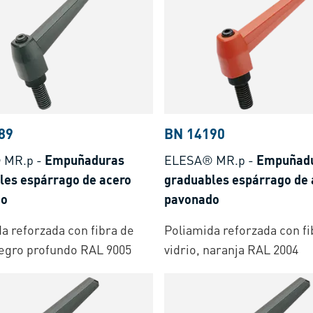
89
BN 14190
 MR.p
-
Empuñaduras
ELESA® MR.p
-
Empuñad
les espárrago de acero
graduables espárrago de 
do
pavonado
a reforzada con fibra de
Poliamida reforzada con fi
negro profundo RAL 9005
vidrio, naranja RAL 2004