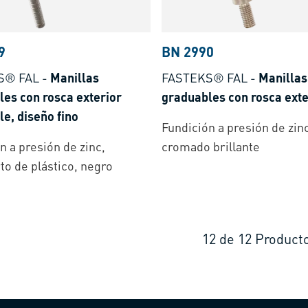
9
BN 2990
S® FAL
-
Manillas
FASTEKS® FAL
-
Manillas
es con rosca exterior
graduables con rosca exte
e, diseño fino
Fundición a presión de zinc
n a presión de zinc,
cromado brillante
to de plástico, negro
12
de
12
Product