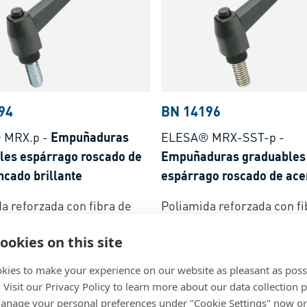
94
BN 14196
 MRX.p
-
Empuñaduras
ELESA® MRX-SST-p
-
les espárrago roscado de
Empuñaduras graduables
ncado brillante
espárrago roscado de ace
a reforzada con fibra de
Poliamida reforzada con fi
negro, acabado mate
vidrio, negro, acabado ma
ookies on this site
kies to make your experience on our website as pleasant as poss
. Visit our Privacy Policy to learn more about our data collection p
nage your personal preferences under "Cookie Settings" now or