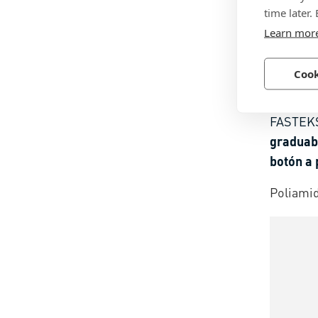
time later.
Learn mor
Cook
BN 296
FASTEK
graduabl
botón a 
fino
Poliamid