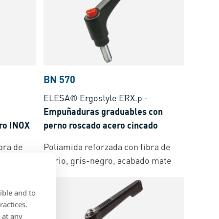
BN 570
ELESA® Ergostyle ERX.p
-
Empuñaduras graduables con
ro INOX
perno roscado acero cincado
bra de
Poliamida reforzada con fibra de
te
vidrio, gris-negro, acabado mate
ible and to
ractices.
 at any