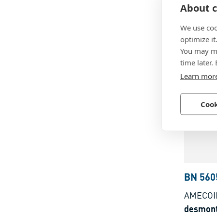
SL
-
Her
About c
destorni
We use coo
neumáti
optimize it
inserto
You may ma
Acero
pasador
time later.
Learn mor
Cook
BN 560
AMECOI
desmont