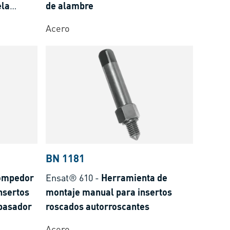
ela
de alambre
Acero
dos de
BN 1181
ompedor
Ensat® 610
-
Herramienta de
nsertos
montaje manual para insertos
pasador
roscados autorroscantes
Acero