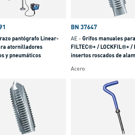
91
BN 37647
razo pantógrafo Linear-
AE
-
Grifos manuales par
ra atornilladores
FILTEC®+ / LOCKFIL®+ /
os y pneumáticos
insertos roscados de ala
Acero