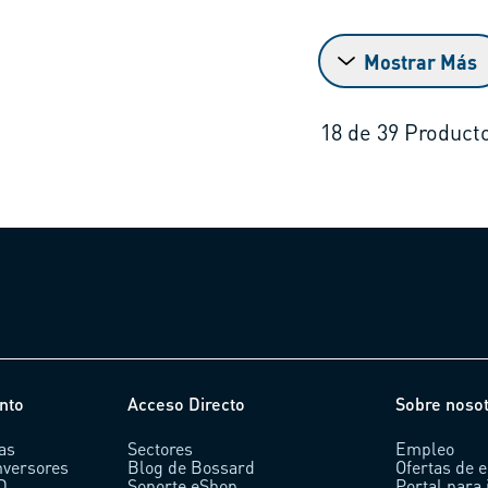
Mostrar Más
18
de
39
Product
nto
Acceso Directo
Sobre noso
as
Sectores
Empleo
nversores
Blog de Bossard
Ofertas de 
AD
Soporte eShop
Portal para 