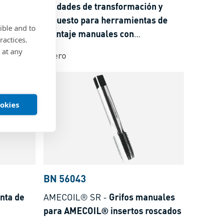
 para
Unidades de transformación y
sertos
repuesto para herramientas de
ible and to
pasador
montaje manuales con
ractices.
accionamiento por manivela para
 at any
Acero
FILTEC®+ / LOCKFIL®+ insertos
roscados de alambre con pasador
ookies
BN 56043
nta de
AMECOIL® SR
-
Grifos manuales
para AMECOIL® insertos roscados