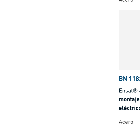
BN 118
Ensat® 
montaje
eléctric
inserto
Acero