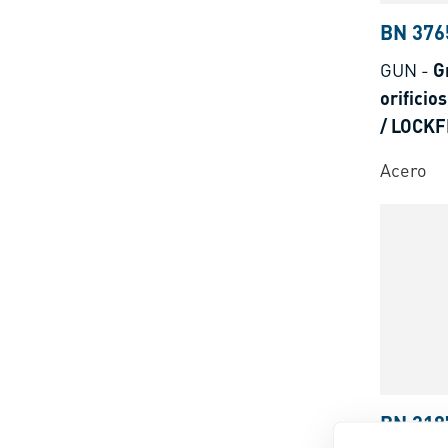
BN 376
GUN
-
G
orifici
/ LOCKF
roscado
Acero
BN 318