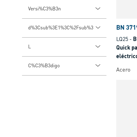
Versi%C3%B3n
BN 371
d%3Csub%3E1%3C%2Fsub%3E
LQ25
-
B
L
Quick pa
eléctric
C%C3%B3digo
Acero