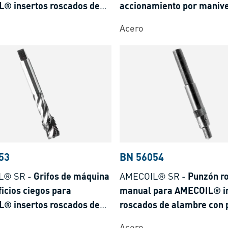
® insertos roscados de
accionamiento por maniv
 con pasador
totalmente equipada para
Acero
AMECOIL® insertos rosca
alambre con pasador
53
BN 56054
L® SR
-
Grifos de máquina
AMECOIL® SR
-
Punzón r
ficios ciegos para
manual para AMECOIL® i
® insertos roscados de
roscados de alambre con 
e
Acero