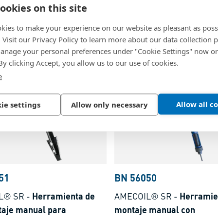
ramienta de montaje para
Punzón rompedor manual
ookies on this site
llador eléctrico y
FILTEC®+ / LOCKFIL®+ in
kies to make your experience on our website as pleasant as poss
co para LOCKFIL®+
roscados de alambre con 
. Visit our Privacy Policy to learn more about our data collection p
s roscados de alambre con
nage your personal preferences under "Cookie Settings" now or
Acero
 By clicking Accept, you allow us to our use of cookies.
e
Allow all c
ie settings
Allow only necessary
51
BN 56050
L® SR
-
Herramienta de
AMECOIL® SR
-
Herramie
aje manual para
montaje manual con