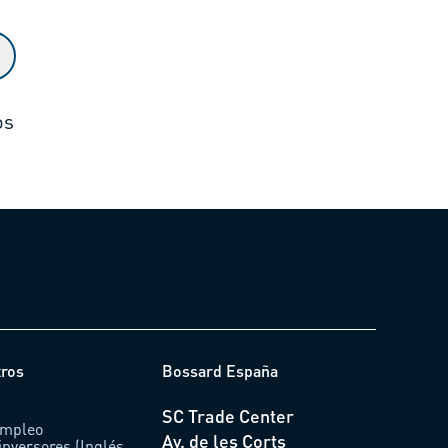
os
tros
Bossard España
SC Trade Center
empleo
Av. de les Corts
inversores (Inglés