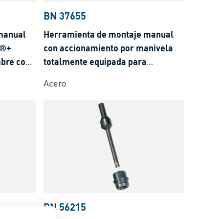
BN 37655
manual
Herramienta de montaje manual
L®+
con accionamiento por manivela
mbre con
totalmente equipada para
FILTEC®+ / LOCKFIL®+ insertos
Acero
roscados de alambre con pasador
BN 56215