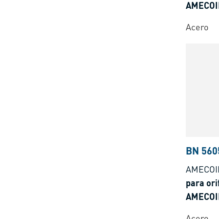
AMECOIL
alambre
Acero
BN 560
AMECOI
para ori
AMECOIL
alambr
Acero