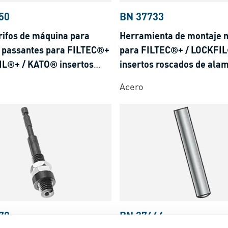
50
BN 37733
rifos de máquina para
Herramienta de montaje 
os passantes para FILTEC®+
para FILTEC®+ / LOCKFI
IL®+ / KATO® insertos
insertos roscados de ala
s de alambre
pasador
Acero
70
BN 37664