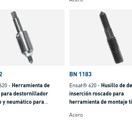
2
BN 1183
620
-
Herramienta de
Ensat® 620
-
Husillo de d
 para destornillador
inserción roscado para
o y neumático para
herramienta de montaje t
s roscados autorroscantes
Acero