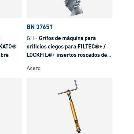
BN 37651
a
GH
-
Grifos de máquina para
 KATO®
orificios ciegos para FILTEC®+ /
mbre
LOCKFIL®+ insertos roscados de
alambre
Acero