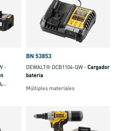
BN 53853
W
-
DEWALT® DCB1104-QW
-
Cargador
on
batería
x,
Múltiples materiales