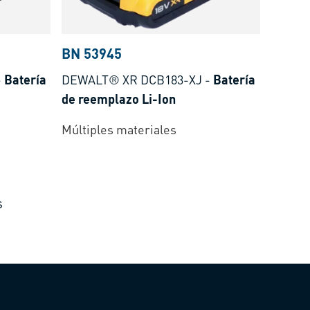
BN 53945
-
Batería
DEWALT® XR DCB183-XJ
-
Batería
de reemplazo Li-Ion
Múltiples materiales
s