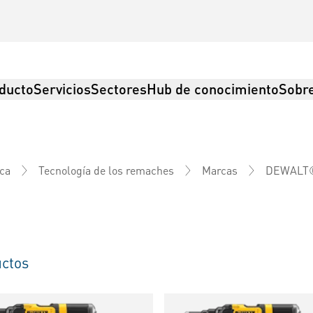
ducto
Servicios
Sectores
Hub de conocimiento
Sobre
DEWALT
ica
Tecnología de los remaches
Marcas
ctos