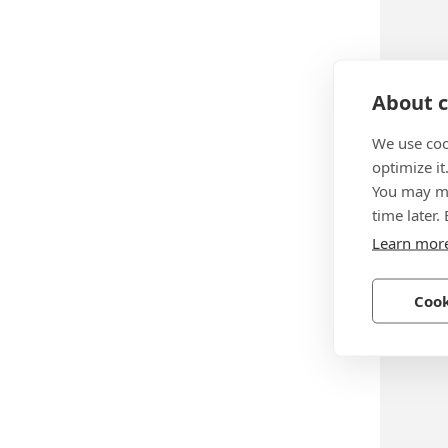
About c
BN 533
We use coo
optimize it
DEWALT
You may ma
Remacha
time later.
STAK™-k
Learn mor
batería 
Múltiple
Cook