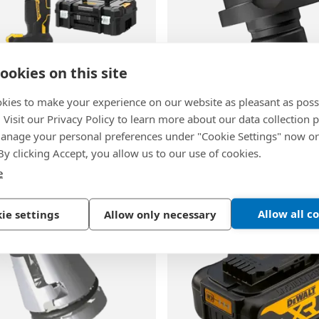
ookies on this site
58
BN 53360
kies to make your experience on our website as pleasant as poss
. Visit our Privacy Policy to learn more about our data collection p
® DCF414-B-EU
-
DEWALT®
-
Boquillas par
nage your personal preferences under "Cookie Settings" now or
dora eléctrica en T
remachadoras
 By clicking Accept, you allow us to our use of cookies.
itbox, remachadora sin
Acero
e
/ sin cargador
s materiales
Allow all c
ie settings
Allow only necessary