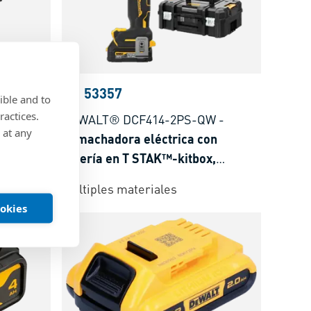
BN 53357
ible and to
ractices.
a
DEWALT® DCF414-2PS-QW
-
 at any
Remachadora eléctrica con
batería en T STAK™-kitbox,
totalmente equipado
Múltiples materiales
ookies