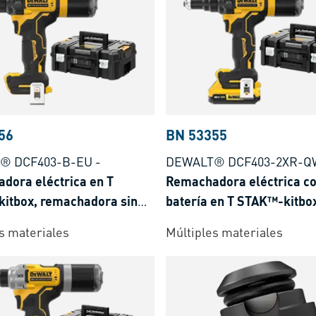
56
BN 53355
® DCF403-B-EU
-
DEWALT® DCF403-2XR-Q
dora eléctrica en T
Remachadora eléctrica c
itbox, remachadora sin
batería en T STAK™-kitbo
/ sin cargador
totalmente equipado
s materiales
Múltiples materiales