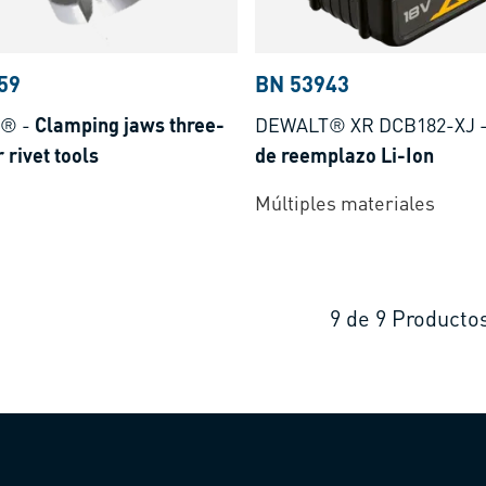
59
BN 53943
T®
-
Clamping jaws three-
DEWALT® XR DCB182-XJ
r rivet tools
de reemplazo Li-Ion
Múltiples materiales
9
de
9
Producto