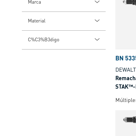
Marca
Material
C%C3%B3digo
BN 533
DEWALT
Remacha
STAK™-k
batería 
Múltiple