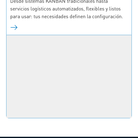
Desde sistemas KANBAN tradicionales hasta
servicios logísticos automatizados, flexibles y listos
para usar: tus necesidades definen la configuración.
Servicios
Contáctanos
Haz clic aquí para contactarnos y obtener más
información directamente con uno de nuestros
especialistas.