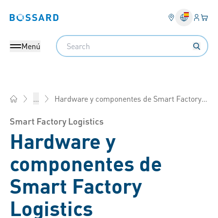
Ingresa
Cest
Bossard homepage
Search
Menú
Hardware y componentes de Smart Factory Logistics
...
Bossard España - Elementos de fijación, ingeniería, logística
Smart Factory Logistics
Hardware y
componentes de
Smart Factory
Logistics