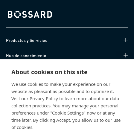
Bossard homepage
Productos y Servicios
Hub de conocimiento
Acceso Directo
About cookies on this site
We use cookies to make your experience on our
Sobre nosotros
website as pleasant as possible and to optimize it.
Visit our Privacy Policy to learn more about our data
Bossard España
collection practices. You may manage your personal
preferences under "Cookie Settings" now or at any
SC Trade Center
Av. de les Corts Catalanes, 8
time later. By clicking Accept, you allow us to our use
08173 Sant Cugat del Vallès (Barcelona)
of cookies.
España