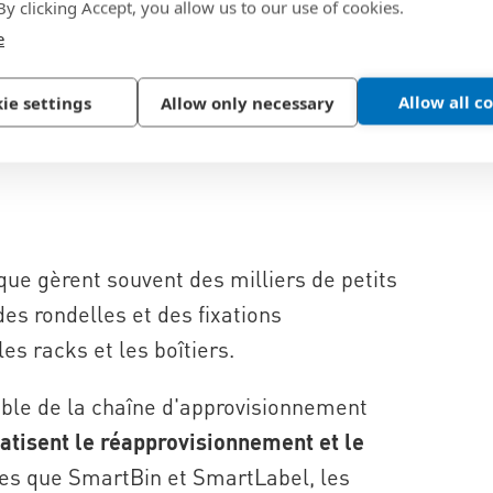
 By clicking Accept, you allow us to our use of cookies.
ge, d'optimisation de la fixation,
e
ation technique. Cela aide les fabricants
 réduire la complexité des pièces et à
Allow all c
ie settings
Allow only necessary
 dans tous les systèmes électriques.
que gèrent souvent des milliers de petits
es rondelles et des fixations
es racks et les boîtiers.
le de la chaîne d'approvisionnement
atisent le réapprovisionnement et le
lles que SmartBin et SmartLabel, les