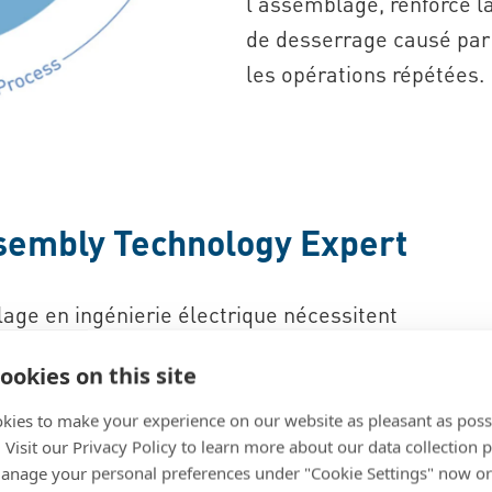
l'assemblage, renforce la 
de desserrage causé par l
les opérations répétées.
ssembly Technology Expert
age en ingénierie électrique nécessitent
écanique, à l'accessibilité et à
ookies on this site
kies to make your experience on our website as pleasant as poss
nology Expert fournissent des conseils
. Visit our Privacy Policy to learn more about our data collection p
nage your personal preferences under "Cookie Settings" now or
 production. Les ingénieurs reçoivent un