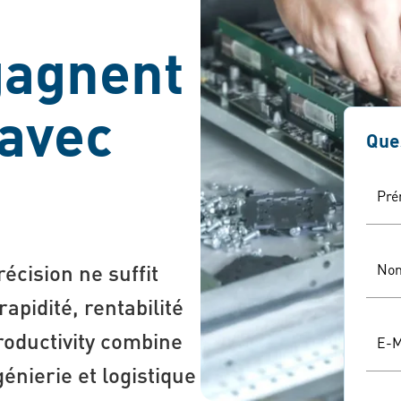
gagnent
 avec
Que
Pr
récision ne suffit
No
rapidité, rentabilité
Productivity combine
E-M
énierie et logistique