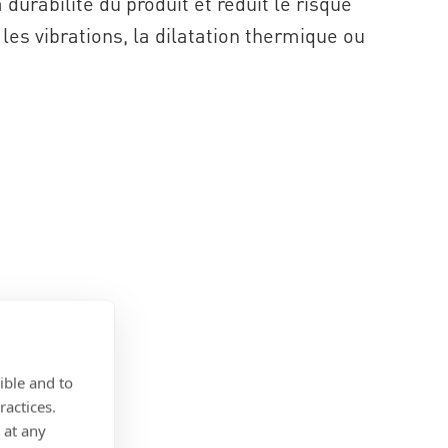
durabilité du produit et réduit le risque
es vibrations, la dilatation thermique ou
ible and to
ractices.
 at any