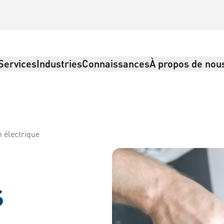
Services
Industries
Connaissances
À propos de nou
n électrique
gistique
s