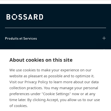
Bossard homepage
Produits et Services
Centre de connaissances
About cookies on this site
Accès Direct
We use cookies to make your experience on our
website as pleasant as possible and to optimize it.
Qui sommes-nous
Visit our Privacy Policy to learn more about our data
collection practices. You may manage your personal
Bossard France
preferences under "Cookie Settings" now or at any
14, rue des Tuileries
time later. By clicking Accept, you allow us to our use
67460 Souffelweyersheim
of cookies.
France