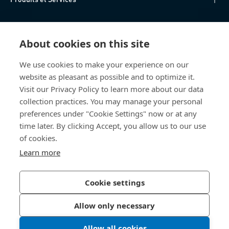
Centre de connaissances
About cookies on this site
Accès Direct
We use cookies to make your experience on our
website as pleasant as possible and to optimize it.
Qui sommes-nous
Visit our Privacy Policy to learn more about our data
collection practices. You may manage your personal
Bossard France
preferences under "Cookie Settings" now or at any
time later. By clicking Accept, you allow us to our use
14, rue des Tuileries
67460 Souffelweyersheim
of cookies.
France
Learn more
Cookie settings
Politique de confidentialité
Mentions légales
Allow only necessary
Accessibilité
Allow all cookies