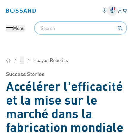
Connex
Votre
Bossard homepage
Search
Menu
Huayan Robotics
...
Bossard France - Éléments de fixation, Ingénierie, Logistiqu
Success Stories
Accélérer l'efficacité
et la mise sur le
marché dans la
fabrication mondiale